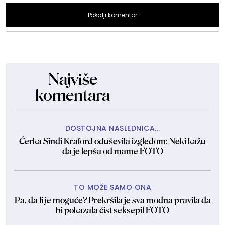
Pošalji komentar
Najviše
komentara
DOSTOJNA NASLEDNICA...
Ćerka Sindi Kraford oduševila izgledom: Neki kažu
da je lepša od mame FOTO
TO MOŽE SAMO ONA
Pa, da li je moguće? Prekršila je sva modna pravila da
bi pokazala čist seksepil FOTO