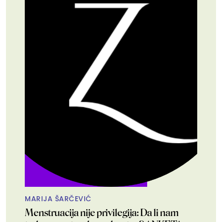
MARIJA ŠARČEVIĆ
Menstruacija nije privilegija: Da li nam