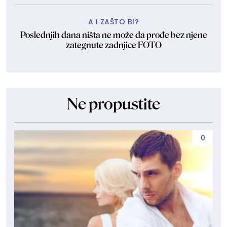
A I ZAŠTO BI?
Poslednjih dana ništa ne može da prođe bez njene
zategnute zadnjice FOTO
Ne propustite
0