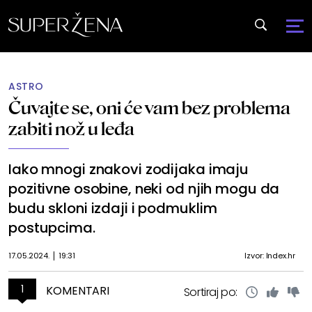
ASTRO
Čuvajte se, oni će vam bez problema
zabiti nož u leđa
Iako mnogi znakovi zodijaka imaju
pozitivne osobine, neki od njih mogu da
budu skloni izdaji i podmuklim
postupcima.
17.05.2024.
19:31
Izvor: Index.hr
1
KOMENTARI
Sortiraj po: