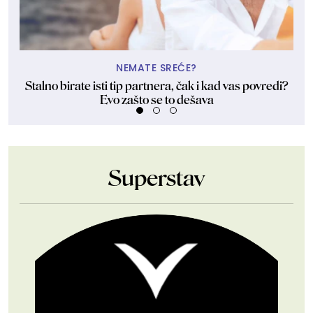
NEMATE SREĆE?
Stalno birate isti tip partnera, čak i kad vas povredi?
Evo zašto se to dešava
Superstav