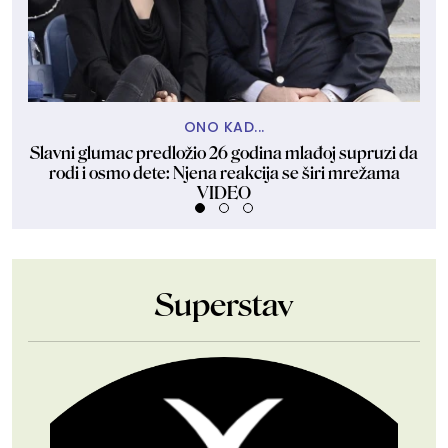
ONO KAD...
Slavni glumac predložio 26 godina mlađoj supruzi da
Ma
rodi i osmo dete: Njena reakcija se širi mrežama
VIDEO
Superstav