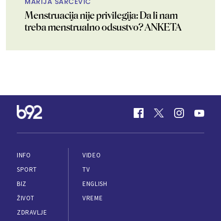
MARIJA ŠARČEVIĆ
Menstruacija nije privilegija: Da li nam
treba menstrualno odsustvo? ANKETA
INFO
VIDEO
SPORT
TV
BIZ
ENGLISH
ŽIVOT
VREME
ZDRAVLJE