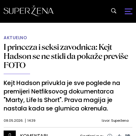
AKTUELNO
I princeza i seksi zavodnica: Kejt
Hadson se ne stidi da pokaže previše
FOTO
Kejt Hadson privukla je sve poglede na
premijeri Netfiksovog dokumentarca
"Marty, Life Is Short". Prava magija je
nastala kada se glumica okrenula.
08.05.2026.
14:39
Izvor: Superžena
0
KOMENTARI