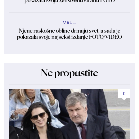
pokazala svoju ženstvenu stranu FOTO
VAU...
Njene raskošne obline drmaju svet, a sada je
pokazala svoje najseksi izdanje FOTO/VIDEO
Ne propustite
0