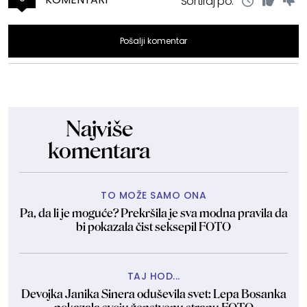
Sortiraj po:
Pošalji komentar
Najviše
komentara
TO MOŽE SAMO ONA
Pa, da li je moguće? Prekršila je sva modna pravila da
bi pokazala čist seksepil FOTO
TAJ HOD...
Devojka Janika Sinera oduševila svet: Lepa Bosanka