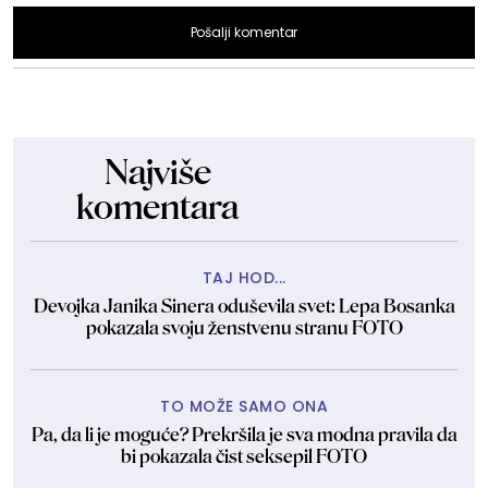
Pošalji komentar
Najviše
komentara
TAJ HOD...
Devojka Janika Sinera oduševila svet: Lepa Bosanka
pokazala svoju ženstvenu stranu FOTO
TO MOŽE SAMO ONA
Pa, da li je moguće? Prekršila je sva modna pravila da
bi pokazala čist seksepil FOTO