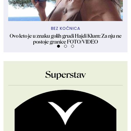
BEZ KOČNICA
Ovo leto je u znaku golih grudi Hajdi Klum: Za nju ne
Sk
postoje granice FOTO/VIDEO
Superstav