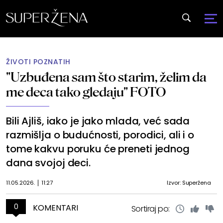
ŽIVOTI POZNATIH
"Uzbuđena sam što starim, želim da
me deca tako gledaju" FOTO
Bili Ajliš, iako je jako mlada, već sada
razmišlja o budućnosti, porodici, ali i o
tome kakvu poruku će preneti jednog
dana svojoj deci.
11.05.2026.
11:27
Izvor: Superžena
0
KOMENTARI
Sortiraj po: