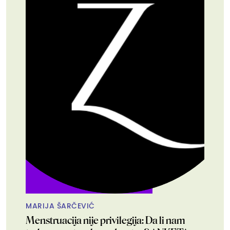
MARIJA ŠARČEVIĆ
Menstruacija nije privilegija: Da li nam