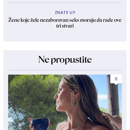
ZNATE LI?
Žene koje žele nezaboravan seks moraju da rade ove
tri stvari
Ne propustite
0