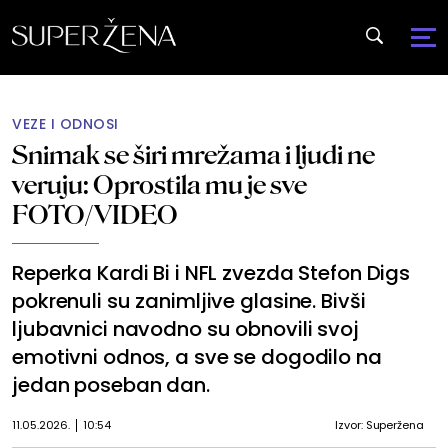
VEZE I ODNOSI
Snimak se širi mrežama i ljudi ne
veruju: Oprostila mu je sve
FOTO/VIDEO
Reperka Kardi Bi i NFL zvezda Stefon Digs
pokrenuli su zanimljive glasine. Bivši
ljubavnici navodno su obnovili svoj
emotivni odnos, a sve se dogodilo na
jedan poseban dan.
11.05.2026.
10:54
Izvor: Superžena