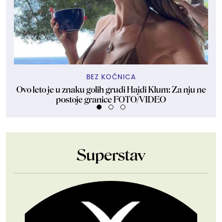
BEZ KOČNICA
Ovo leto je u znaku golih grudi Hajdi Klum: Za nju ne
Dže
postoje granice FOTO/VIDEO
Superstav