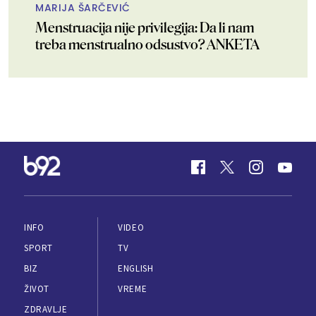
MARIJA ŠARČEVIĆ
Menstruacija nije privilegija: Da li nam
treba menstrualno odsustvo? ANKETA
INFO
VIDEO
SPORT
TV
BIZ
ENGLISH
ŽIVOT
VREME
ZDRAVLJE