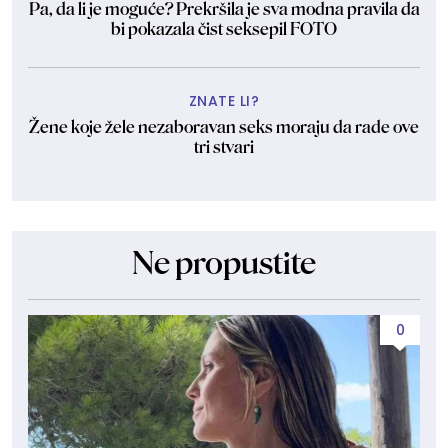
Pa, da li je moguće? Prekršila je sva modna pravila da
bi pokazala čist seksepil FOTO
ZNATE LI?
Žene koje žele nezaboravan seks moraju da rade ove
tri stvari
Ne propustite
0