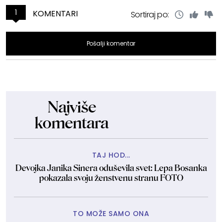
1
KOMENTARI
Sortiraj po:
Pošalji komentar
Najviše
komentara
TAJ HOD...
Devojka Janika Sinera oduševila svet: Lepa Bosanka
pokazala svoju ženstvenu stranu FOTO
TO MOŽE SAMO ONA