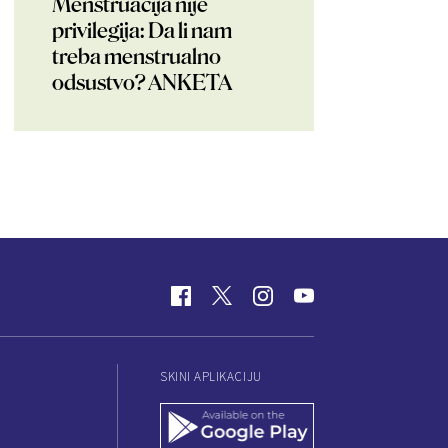
Menstruacija nije
privilegija: Da li nam
treba menstrualno
odsustvo? ANKETA
SKINI APLIKACIJU