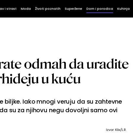
av i strast
Moda
Životi poznatih
Superžene
Dom i porodica
Kuhinja
rate odmah da uradite
hideju u kuću
e biljke. Iako mnogi veruju da su zahtevne
u da su za njihovu negu dovoljni samo ovi
Izvor: Klix/L.R.