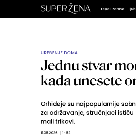
Lepa i zdrava
Ljub
UREĐENJE DOMA
Jednu stvar mo
kada unesete or
Orhideje su najpopularnije sobn
za održavanje, stručnjaci istič
mali trikovi.
11.05.2026.
14:52