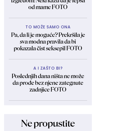
izgledom: Neki kažu da je lepša
od mame FOTO
TO MOŽE SAMO ONA
Pa, da li je moguće? Prekršila je
sva modna pravila da bi
pokazala čist seksepil FOTO
A I ZAŠTO BI?
Poslednjih dana ništa ne može
da prođe bez njene zategnute
zadnjice FOTO
Ne propustite