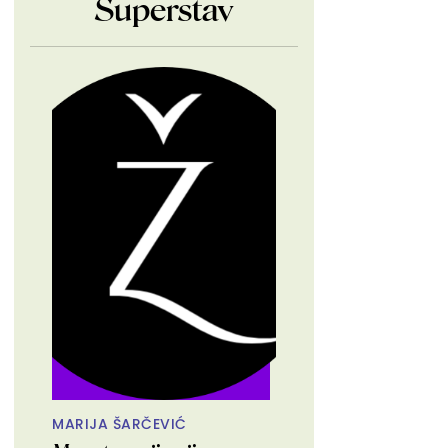
Superstav
MARIJA ŠARČEVIĆ