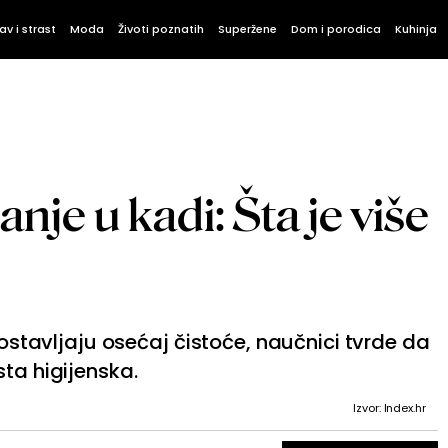
av i strast
Moda
Životi poznatih
Superžene
Dom i porodica
Kuhinja
anje u kadi: Šta je više
i ostavljaju osećaj čistoće, naučnici tvrde da
sta higijenska.
Izvor: Index.hr