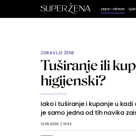
Lepa i zdrava
Ljub
ZDRAVLJE ŽENE
Tuširanje ili kup
higijenski?
Iako i tuširanje i kupanje u kad
je samo jedna od tih navika zai
12.05.2026.
10:52