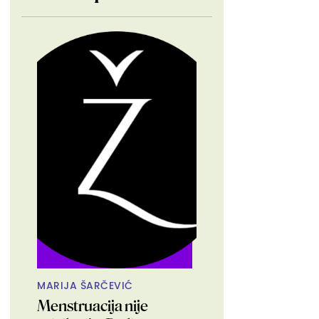
MARIJA ŠARČEVIĆ
Menstruacija nije