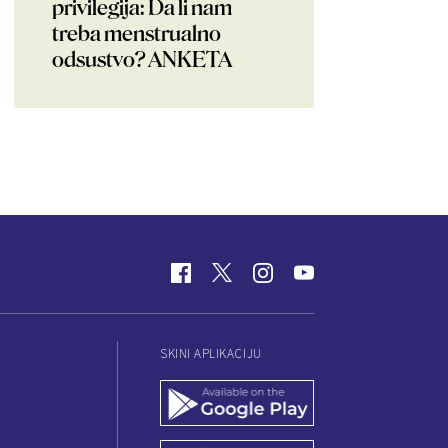
privilegija: Da li nam
treba menstrualno
odsustvo? ANKETA
SKINI APLIKACIJU