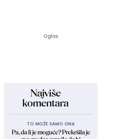
Najviše
komentara
TO MOŽE SAMO ONA
Pa, da li je moguće? Prekršila je