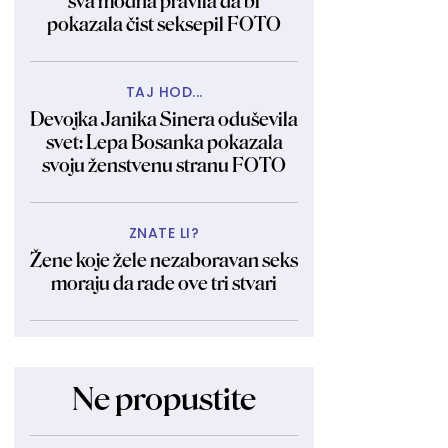
sva modna pravila da bi
pokazala čist seksepil FOTO
TAJ HOD...
Devojka Janika Sinera oduševila
svet: Lepa Bosanka pokazala
svoju ženstvenu stranu FOTO
ZNATE LI?
Žene koje žele nezaboravan seks
moraju da rade ove tri stvari
Ne propustite