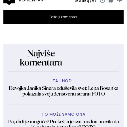
Sortiraj po:
Pošalji komentar
Najviše
komentara
TAJ HOD...
Devojka Janika Sinera oduševila svet: Lepa Bosanka
pokazala svoju ženstvenu stranu FOTO
TO MOŽE SAMO ONA
Pa, da li je moguće? Prekršila je sva modna pravila da