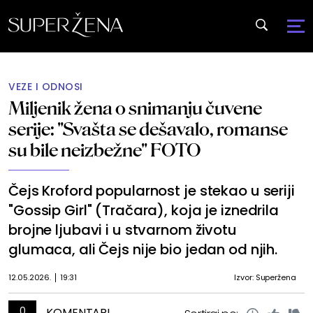
VEZE I ODNOSI
Miljenik žena o snimanju čuvene
serije: "Svašta se dešavalo, romanse
su bile neizbežne" FOTO
Čejs Kroford popularnost je stekao u seriji
"Gossip Girl" (Tračara), koja je iznedrila
brojne ljubavi i u stvarnom životu
glumaca, ali Čejs nije bio jedan od njih.
12.05.2026.
19:31
Izvor: Superžena
0
KOMENTARI