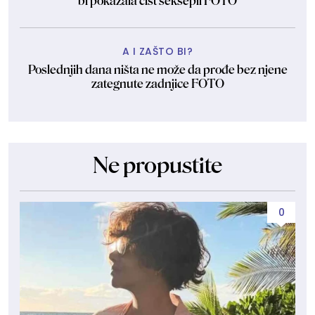
bi pokazala čist seksepil FOTO
A I ZAŠTO BI?
Poslednjih dana ništa ne može da prođe bez njene
zategnute zadnjice FOTO
Ne propustite
0