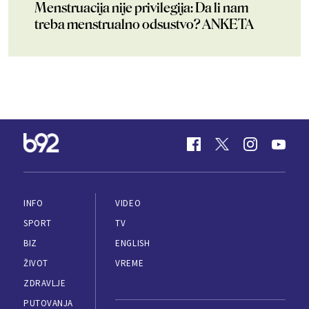
Menstruacija nije privilegija: Da li nam
treba menstrualno odsustvo? ANKETA
INFO
VIDEO
SPORT
TV
BIZ
ENGLISH
ŽIVOT
VREME
ZDRAVLJE
PUTOVANJA