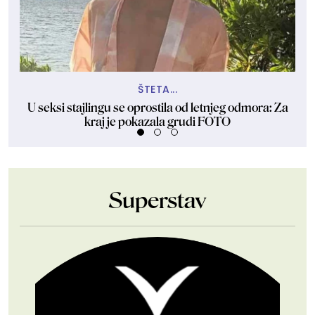
ŠTETA...
U seksi stajlingu se oprostila od letnjeg odmora: Za
kraj je pokazala grudi FOTO
Superstav