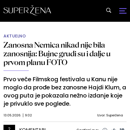
AKTUELNO
Zanosna Nemica nikad nije bila
zanosnija: Bujne grudi su i dalje u
prvom planu FOTO
Prvo veče Filmskog festivala u Kanu nije
moglo da prođe bez zanosne Hajdi Klum, a
ovog puta je pokazala nežno izdanje koje
je privuklo sve poglede.
13.05.2026.
9:02
Izvor: Superžena
2
KOMENTARI