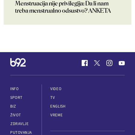
Menstruacija nije privilegija: Da li nam
treba menstrualno odsustvo? ANKETA
INFO
VIDEO
SPORT
TV
BIZ
ENGLISH
ŽIVOT
VREME
ZDRAVLJE
PUTOVANJA