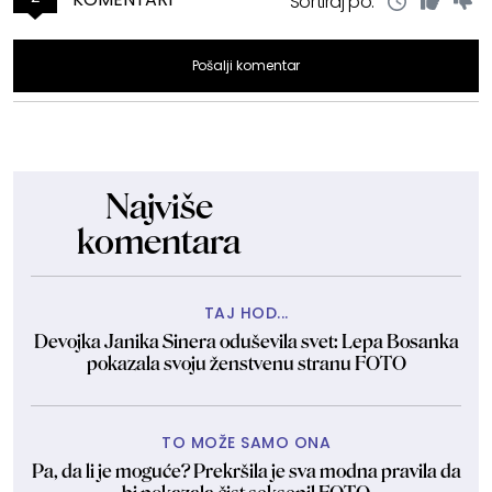
Sortiraj po:
Pošalji komentar
Najviše
komentara
TAJ HOD...
Devojka Janika Sinera oduševila svet: Lepa Bosanka
pokazala svoju ženstvenu stranu FOTO
TO MOŽE SAMO ONA
Pa, da li je moguće? Prekršila je sva modna pravila da