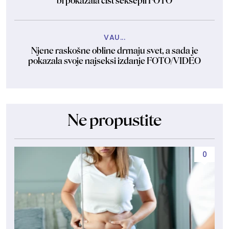
bi pokazala čist seksepil FOTO
VAU...
Njene raskošne obline drmaju svet, a sada je
pokazala svoje najseksi izdanje FOTO/VIDEO
Ne propustite
0