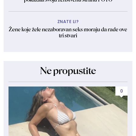
ZNATE LI?
Žene koje žele nezaboravan seks moraju da rade ove
tri stvari
Ne propustite
0