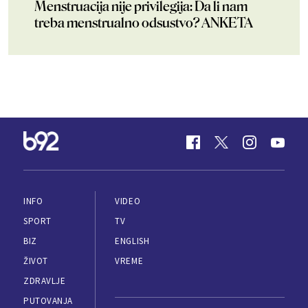
Menstruacija nije privilegija: Da li nam
treba menstrualno odsustvo? ANKETA
INFO
VIDEO
SPORT
TV
BIZ
ENGLISH
ŽIVOT
VREME
ZDRAVLJE
PUTOVANJA