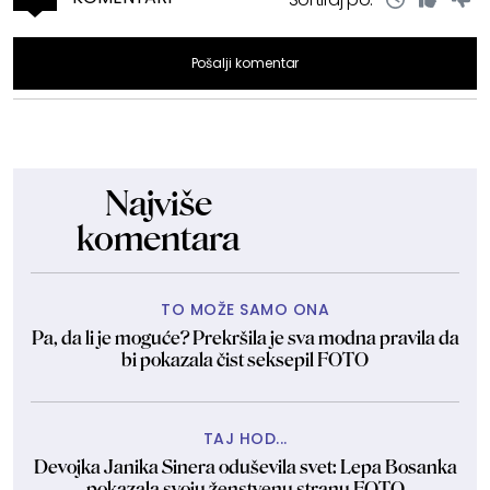
Pošalji komentar
Najviše
komentara
TO MOŽE SAMO ONA
Pa, da li je moguće? Prekršila je sva modna pravila da
bi pokazala čist seksepil FOTO
TAJ HOD...
Devojka Janika Sinera oduševila svet: Lepa Bosanka
pokazala svoju ženstvenu stranu FOTO