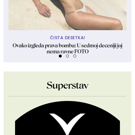
ČISTA DESETKA!
Ovako izgleda prava bomba: U sedmoj deceniji joj
Ha
nema ravne FOTO
Superstav