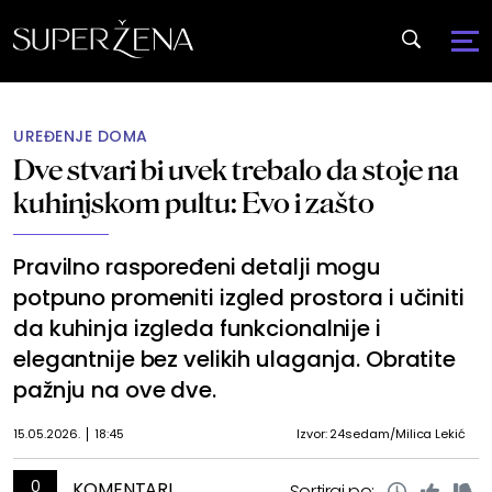
UREĐENJE DOMA
Dve stvari bi uvek trebalo da stoje na
kuhinjskom pultu: Evo i zašto
Pravilno raspoređeni detalji mogu
potpuno promeniti izgled prostora i učiniti
da kuhinja izgleda funkcionalnije i
elegantnije bez velikih ulaganja. Obratite
pažnju na ove dve.
15.05.2026.
18:45
Izvor: 24sedam/Milica Lekić
0
KOMENTARI
Sortiraj po: