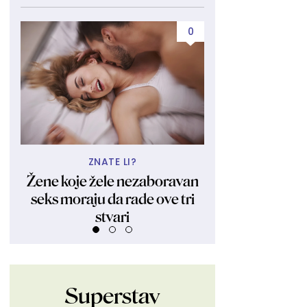
0
ZNATE LI?
UBIJA KAKO
Žene koje žele nezaboravan
Obukla nikad kr
seks moraju da rade ove tri
fanovima pokaza
stvari
Ljudi su ostali 
Superstav