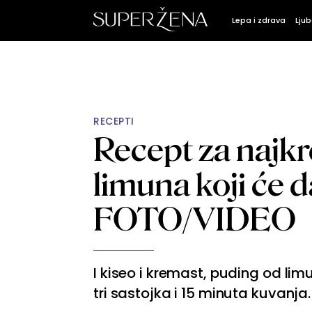
Lepa i zdrava
Ljub
RECEPTI
Recept za najkr
limuna koji će d
FOTO/VIDEO
I kiseo i kremast, puding od li
tri sastojka i 15 minuta kuvanja.