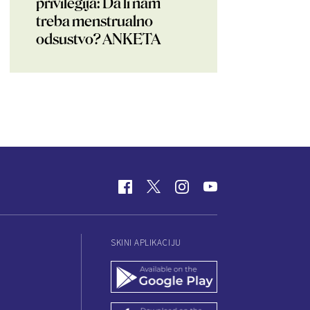
privilegija: Da li nam
treba menstrualno
odsustvo? ANKETA
SKINI APLIKACIJU