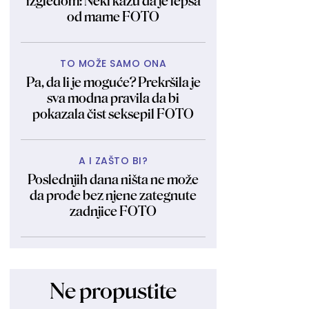
izgledom: Neki kažu da je lepša
od mame FOTO
TO MOŽE SAMO ONA
Pa, da li je moguće? Prekršila je
sva modna pravila da bi
pokazala čist seksepil FOTO
A I ZAŠTO BI?
Poslednjih dana ništa ne može
da prođe bez njene zategnute
zadnjice FOTO
Ne propustite