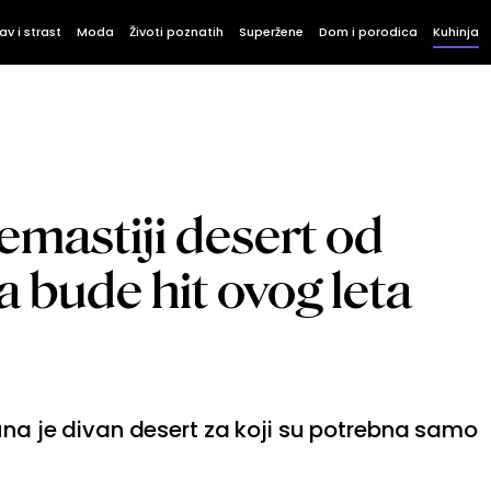
av i strast
Moda
Životi poznatih
Superžene
Dom i porodica
Kuhinja
emastiji desert od
a bude hit ovog leta
muna je divan desert za koji su potrebna samo