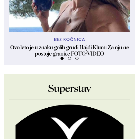
BEZ KOČNICA
Ovo leto je u znaku golih grudi Hajdi Klum: Za nju ne
Sk
postoje granice FOTO/VIDEO
Superstav