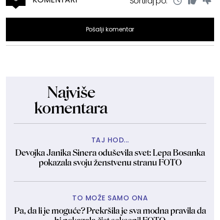
Sortiraj po:
Pošalji komentar
Najviše
komentara
TAJ HOD...
Devojka Janika Sinera oduševila svet: Lepa Bosanka
pokazala svoju ženstvenu stranu FOTO
TO MOŽE SAMO ONA
Pa, da li je moguće? Prekršila je sva modna pravila da