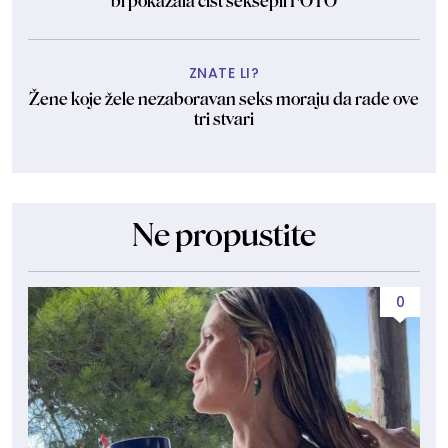
bi pokazala čist seksepil FOTO
ZNATE LI?
Žene koje žele nezaboravan seks moraju da rade ove
tri stvari
Ne propustite
0