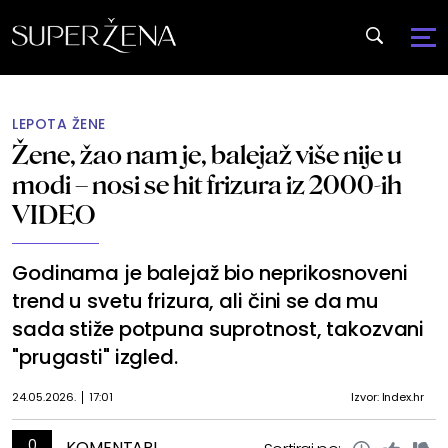
LEPOTA ŽENE
Žene, žao nam je, balejaž više nije u
modi – nosi se hit frizura iz 2000-ih
VIDEO
Godinama je balejaž bio neprikosnoveni
trend u svetu frizura, ali čini se da mu
sada stiže potpuna suprotnost, takozvani
"prugasti" izgled.
24.05.2026.
17:01
Izvor: Index.hr
0
KOMENTARI