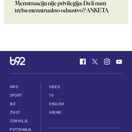
Menstruacija nije privilegija: Da li nam
treba menstrualno odsustvo? ANKETA
INFO
VIDEO
SPORT
TV
BIZ
ENGLISH
ŽIVOT
VREME
ZDRAVLJE
PUTOVANJA