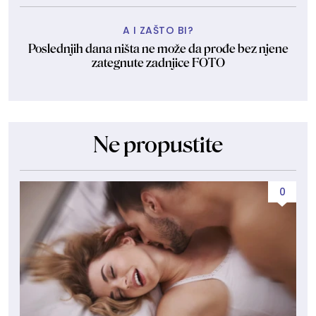
A I ZAŠTO BI?
Poslednjih dana ništa ne može da prođe bez njene
zategnute zadnjice FOTO
Ne propustite
0