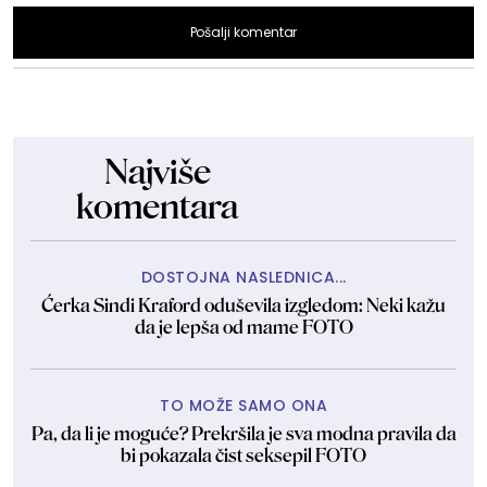
Pošalji komentar
Najviše
komentara
DOSTOJNA NASLEDNICA...
Ćerka Sindi Kraford oduševila izgledom: Neki kažu
da je lepša od mame FOTO
TO MOŽE SAMO ONA
Pa, da li je moguće? Prekršila je sva modna pravila da
bi pokazala čist seksepil FOTO