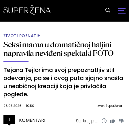
ŽIVOTI POZNATIH
Seksi mama u dramatičnoj haljini
napravila neviđeni spektakl FOTO
Tejana Tejlor ima svoj prepoznatljiv stil
odevanja, pa se i ovog puta sjajno snašla
u neobičnoj kreaciji koja je privlačila
poglede.
26.05.2026.
10:50
Izvor: Superžena
1
KOMENTARI
Sortiraj po: