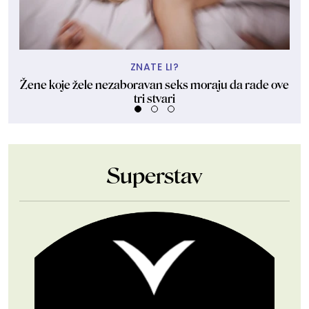
ZNATE LI?
Žene koje žele nezaboravan seks moraju da rade ove
tri stvari
Superstav