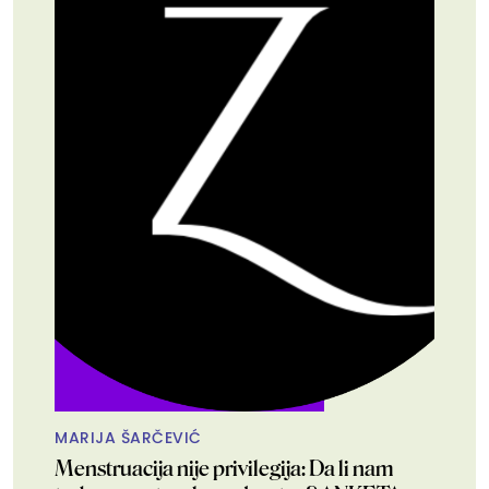
MARIJA ŠARČEVIĆ
Menstruacija nije privilegija: Da li nam