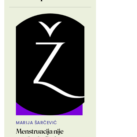
MARIJA ŠARČEVIĆ
Menstruacija nije