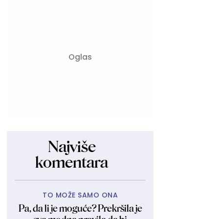
Najviše
komentara
TO MOŽE SAMO ONA
Pa, da li je moguće? Prekršila je