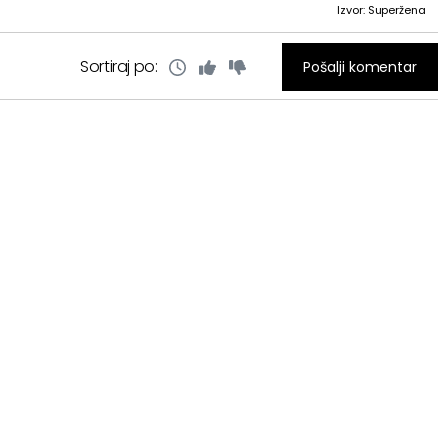
Izvor: Superžena
Sortiraj po:
Pošalji komentar