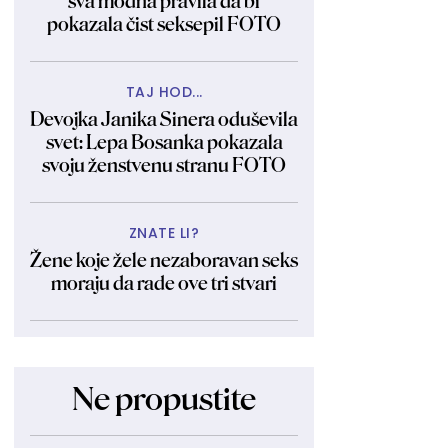
sva modna pravila da bi
pokazala čist seksepil FOTO
TAJ HOD...
Devojka Janika Sinera oduševila
svet: Lepa Bosanka pokazala
svoju ženstvenu stranu FOTO
ZNATE LI?
Žene koje žele nezaboravan seks
moraju da rade ove tri stvari
Ne propustite