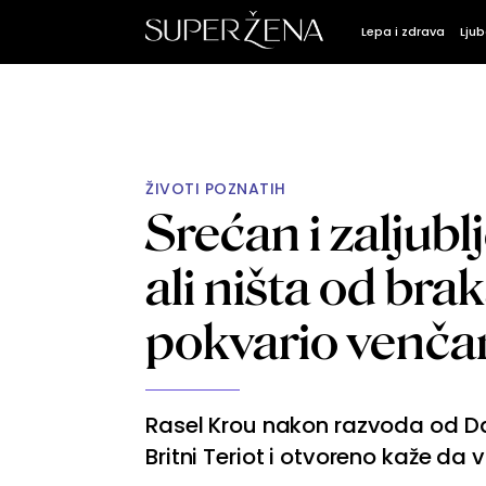
Lepa i zdrava
Ljub
ŽIVOTI POZNATIH
Srećan i zaljubl
ali ništa od brak
pokvario venč
Rasel Krou nakon razvoda od Dani
Britni Teriot i otvoreno kaže da v