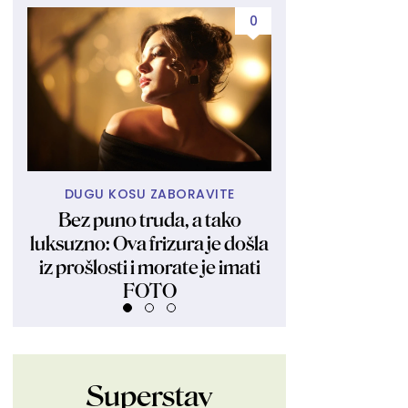
0
DUGU KOSU ZABORAVITE
NE BOJI S
Bez puno truda, a tako
Hale Beri objav
luksuzno: Ova frizura je došla
seriju fotki 
iz prošlosti i morate je imati
FOTO
Superstav