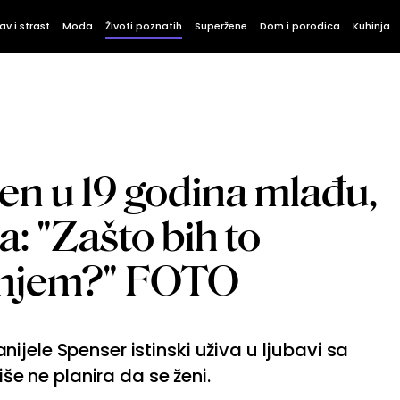
av i strast
Moda
Životi poznatih
Superžene
Dom i porodica
Kuhinja
jen u 19 godina mlađu,
a: "Zašto bih to
anjem?" FOTO
jele Spenser istinski uživa u ljubavi sa
iše ne planira da se ženi.