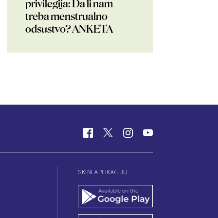
privilegija: Da li nam
treba menstrualno
odsustvo? ANKETA
SKINI APLIKACIJU