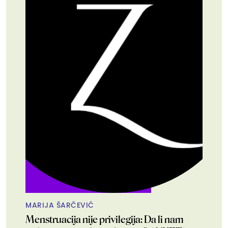
MARIJA ŠARČEVIĆ
Menstruacija nije privilegija: Da li nam