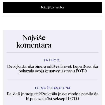
Pošalji komentar
Najviše
komentara
TAJ HOD...
Devojka Janika Sinera oduševila svet: Lepa Bosanka
pokazala svoju ženstvenu stranu FOTO
TO MOŽE SAMO ONA
Pa, da li je moguće? Prekršila je sva modna pravila da
bi pokazala čist seksepil FOTO