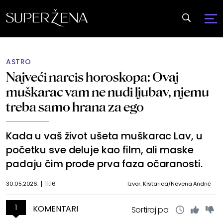
ASTRO
Najveći narcis horoskopa: Ovaj
muškarac vam ne nudi ljubav, njemu
treba samo hrana za ego
Kada u vaš život ušeta muškarac Lav, u
početku sve deluje kao film, ali maske
padaju čim prođe prva faza očaranosti.
30.05.2026.
11:16
Izvor: Krstarica/Nevena Andrić
1
KOMENTARI
Sortiraj po: