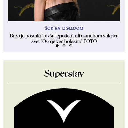
ŠOKIRA IZGLEDOM
Brzo je postala "bivša lepotica", ali osmehom sakriva
Id
sve: "Ovo je već bolesno" FOTO
Superstav