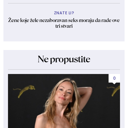
ZNATE LI?
Žene koje žele nezaboravan seks moraju da rade ove
tri stvari
Ne propustite
0