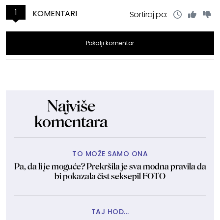
1
KOMENTARI
Sortiraj po:
Pošalji komentar
Najviše
komentara
TO MOŽE SAMO ONA
Pa, da li je moguće? Prekršila je sva modna pravila da
bi pokazala čist seksepil FOTO
TAJ HOD...