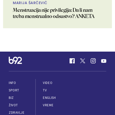
MARIJA ŠARČEVIĆ
Menstruacija nije privilegija: Da li nam
treba menstrualno odsustvo? ANKETA
INFO
VIDEO
SPORT
TV
BIZ
ENGLISH
ŽIVOT
VREME
ZDRAVLJE