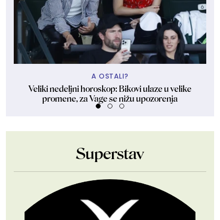
A OSTALI?
Veliki nedeljni horoskop: Bikovi ulaze u velike
Nin
promene, za Vage se nižu upozorenja
Superstav