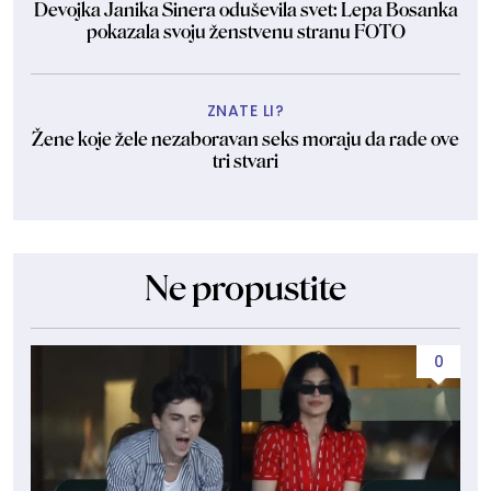
Devojka Janika Sinera oduševila svet: Lepa Bosanka
pokazala svoju ženstvenu stranu FOTO
ZNATE LI?
Žene koje žele nezaboravan seks moraju da rade ove
tri stvari
Ne propustite
0