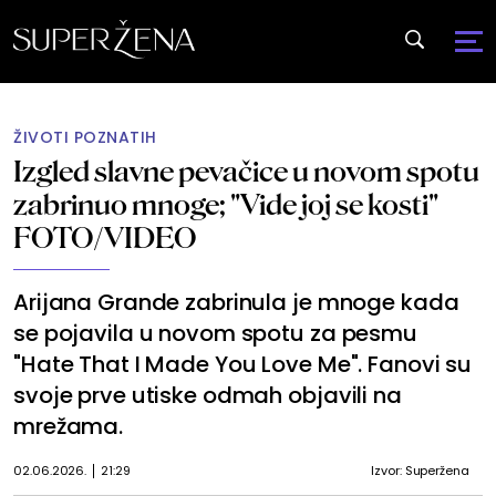
ŽIVOTI POZNATIH
Izgled slavne pevačice u novom spotu
zabrinuo mnoge; "Vide joj se kosti"
FOTO/VIDEO
Arijana Grande zabrinula je mnoge kada
se pojavila u novom spotu za pesmu
"Hate That I Made You Love Me". Fanovi su
svoje prve utiske odmah objavili na
mrežama.
02.06.2026.
21:29
Izvor: Superžena