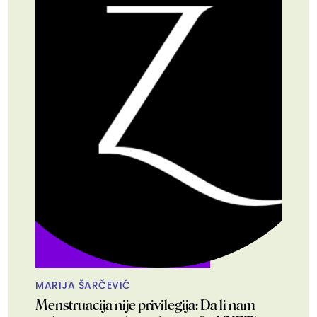
MARIJA ŠARČEVIĆ
Menstruacija nije privilegija: Da li nam