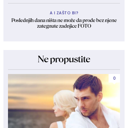
A I ZAŠTO BI?
Poslednjih dana ništa ne može da prođe bez njene
zategnute zadnjice FOTO
Ne propustite
0