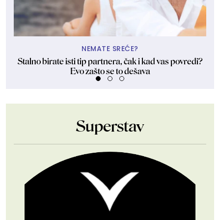
NEMATE SREĆE?
Stalno birate isti tip partnera, čak i kad vas povredi?
Evo zašto se to dešava
Superstav