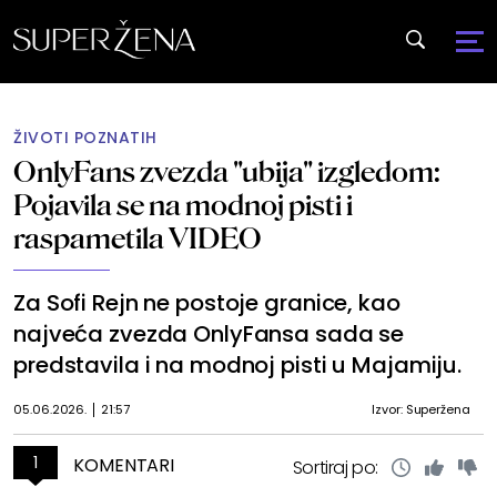
ŽIVOTI POZNATIH
OnlyFans zvezda "ubija" izgledom:
Pojavila se na modnoj pisti i
raspametila VIDEO
Za Sofi Rejn ne postoje granice, kao
najveća zvezda OnlyFansa sada se
predstavila i na modnoj pisti u Majamiju.
05.06.2026.
21:57
Izvor: Superžena
1
KOMENTARI
Sortiraj po: