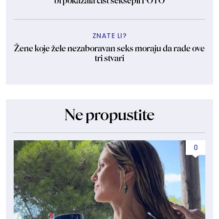
bi pokazala čist seksepil FOTO
ZNATE LI?
Žene koje žele nezaboravan seks moraju da rade ove
tri stvari
Ne propustite
0