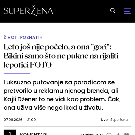
ŽIVOTI POZNATIH
Leto još nije počelo, a ona "gori":
Bikini samo što ne pukne na rijaliti
lepotici FOTO
Luksuzno putovanje sa porodicom se
pretvorilo u reklamu njenog brenda, ali
Kajli Džener to ne vidi kao problem. Čak,
ona uživa više nego ikad u životu.
07.06.2026.
21:00
Izvor: Superžena
0
KOMENTARI