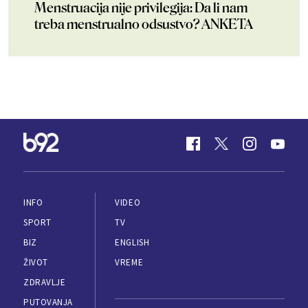
Menstruacija nije privilegija: Da li nam
treba menstrualno odsustvo? ANKETA
INFO
VIDEO
SPORT
TV
BIZ
ENGLISH
ŽIVOT
VREME
ZDRAVLJE
PUTOVANJA