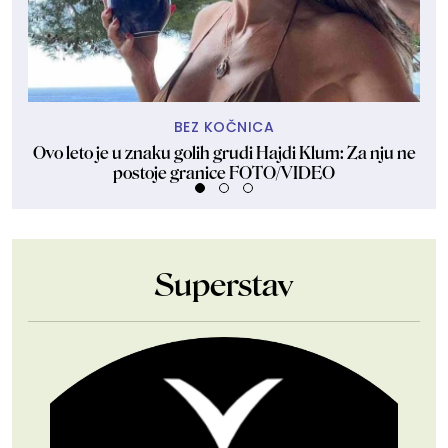
BEZ KOČNICA
Ovo leto je u znaku golih grudi Hajdi Klum: Za nju ne
Dže
postoje granice FOTO/VIDEO
Superstav