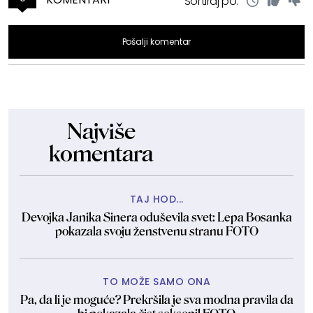
Sortiraj po:
Pošalji komentar
Najviše
komentara
TAJ HOD...
Devojka Janika Sinera oduševila svet: Lepa Bosanka
pokazala svoju ženstvenu stranu FOTO
TO MOŽE SAMO ONA
Pa, da li je moguće? Prekršila je sva modna pravila da