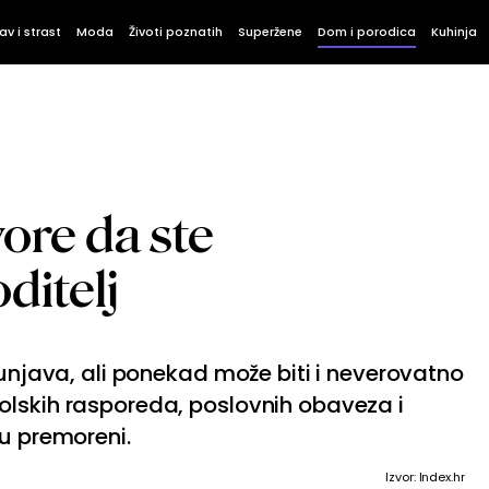
av i strast
Moda
Životi poznatih
Superžene
Dom i porodica
Kuhinja
ore da ste
ditelj
punjava, ali ponekad može biti i neverovatno
olskih rasporeda, poslovnih obaveza i
su premoreni.
Izvor: Index.hr