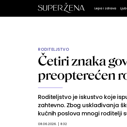
Lepa i zdrava
Ljub
RODITELJSTVO
Četiri znaka gov
preopterećen ro
Roditeljstvo je iskustvo koje is
zahtevno. Zbog usklađivanja šk
kućnih poslova mnogi roditelji 
08.06.2026.
8:32