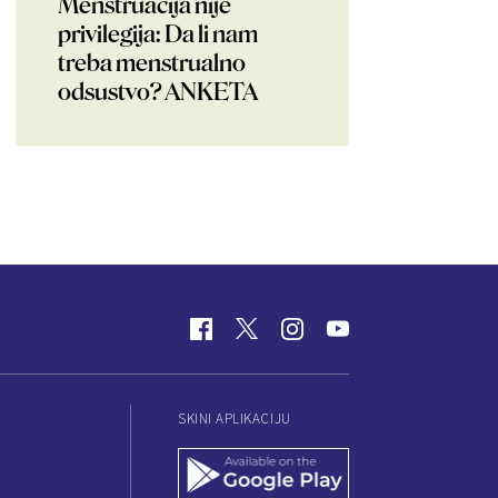
Menstruacija nije
privilegija: Da li nam
treba menstrualno
odsustvo? ANKETA
SKINI APLIKACIJU