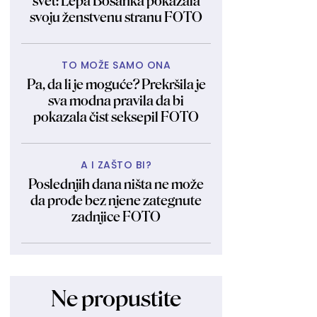
svet: Lepa Bosanka pokazala
svoju ženstvenu stranu FOTO
TO MOŽE SAMO ONA
Pa, da li je moguće? Prekršila je
sva modna pravila da bi
pokazala čist seksepil FOTO
A I ZAŠTO BI?
Poslednjih dana ništa ne može
da prođe bez njene zategnute
zadnjice FOTO
Ne propustite