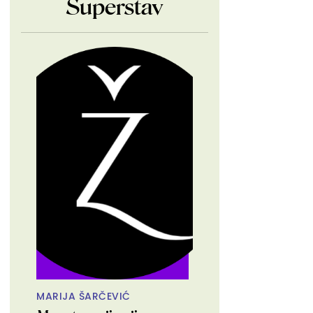
Superstav
MARIJA ŠARČEVIĆ