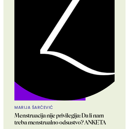
MARIJA ŠARČEVIĆ
Menstruacija nije privilegija: Da li nam
treba menstrualno odsustvo? ANKETA