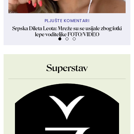
PLJUŠTE KOMENTARI
Srpska Dileta Leota: Mreže su se usijale zbog fotki
Kej
lepe voditeljke FOTO/VIDEO
Superstav