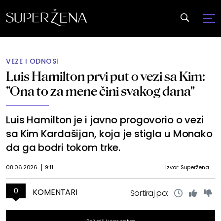
VEZE I ODNOSI
Luis Hamilton prvi put o vezi sa Kim:
"Ona to za mene čini svakog dana"
Luis Hamilton je i javno progovorio o vezi
sa Kim Kardašijan, koja je stigla u Monako
da ga bodri tokom trke.
08.06.2026.
9:11
Izvor: Superžena
0
KOMENTARI
Sortiraj po: