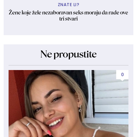
ZNATE LI?
Žene koje žele nezaboravan seks moraju da rade ove
tri stvari
Ne propustite
0