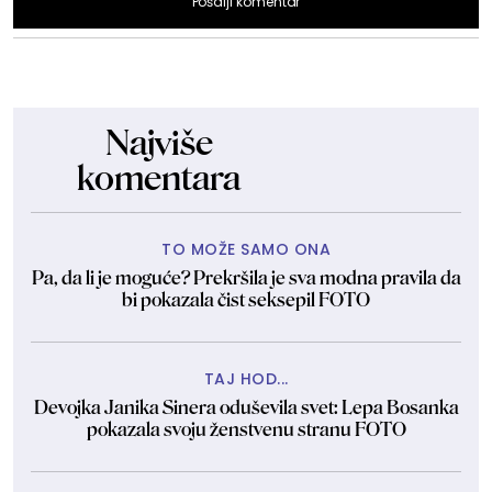
Pošalji komentar
Najviše
komentara
TO MOŽE SAMO ONA
Pa, da li je moguće? Prekršila je sva modna pravila da
bi pokazala čist seksepil FOTO
TAJ HOD...
Devojka Janika Sinera oduševila svet: Lepa Bosanka
pokazala svoju ženstvenu stranu FOTO