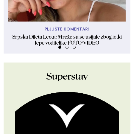
PLJUŠTE KOMENTARI
Srpska Dileta Leota: Mreže su se usijale zbog fotki
Sk
lepe voditeljke FOTO/VIDEO
Superstav