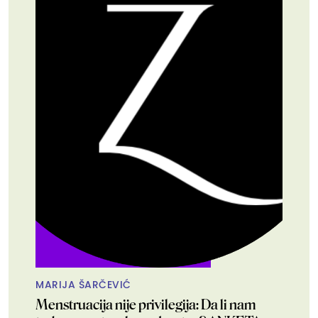
MARIJA ŠARČEVIĆ
Menstruacija nije privilegija: Da li nam