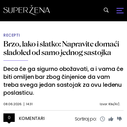
RECEPTI
Brzo, lako i slatko: Napravite domaći
sladoled od samo jednog sastojka
Deca će ga sigurno obožavati, a i vama će
biti omiljen bar zbog činjenice da vam
treba svega jedan sastojak za ovu ledenu
poslasticu.
08.06.2026.
14:31
Izvor: Klix/A.Ć.
0
KOMENTARI
Sortiraj po: