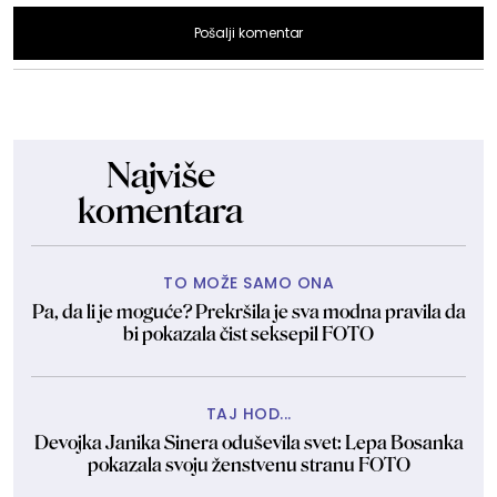
Pošalji komentar
Najviše
komentara
TO MOŽE SAMO ONA
Pa, da li je moguće? Prekršila je sva modna pravila da
bi pokazala čist seksepil FOTO
TAJ HOD...
Devojka Janika Sinera oduševila svet: Lepa Bosanka
pokazala svoju ženstvenu stranu FOTO