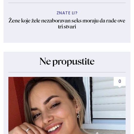
ZNATE LI?
Žene koje žele nezaboravan seks moraju da rade ove
tri stvari
Ne propustite
0