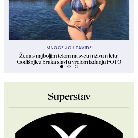
MNOGE JOJ ZAVIDE
Žena s najboljim telom na svetu uživa u letu:
Ven
Godišnjicu braka slavi u vrelom izdanju FOTO
Superstav