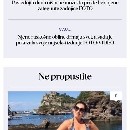
Poslednjih dana ništa ne može da prođe bez njene
zategnute zadnjice FOTO
VAU...
Njene raskošne obline drmaju svet, a sada je
pokazala svoje najseksi izdanje FOTO/VIDEO
Ne propustite
0