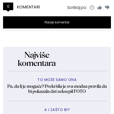
0
KOMENTARI
Sortiraj po:
Pošalji komentar
Najviše
komentara
TO MOŽE SAMO ONA
Pa, da li je moguće? Prekršila je sva modna pravila da
bi pokazala čist seksepil FOTO
A I ZAŠTO BI?