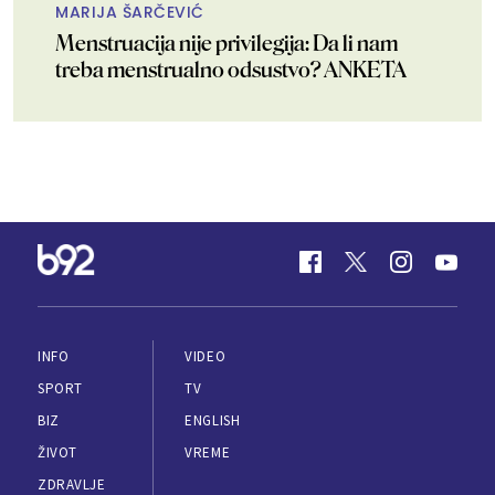
MARIJA ŠARČEVIĆ
Menstruacija nije privilegija: Da li nam
treba menstrualno odsustvo? ANKETA
INFO
VIDEO
SPORT
TV
BIZ
ENGLISH
ŽIVOT
VREME
ZDRAVLJE