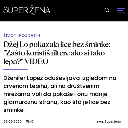
ŽIVOTI POZNATIH
Džej Lo pokazala lice bez šminke:
"Zašto koristiš filtere ako si tako
lepa?" VIDEO
Dženifer Lopez oduševljava izgledom na
crvenom tepihu, ali na društvenim
mrežama voli da pokaže i onu manje
glamuroznu stranu, kao što je lice bez
šminke.
08.06.2026.
15:47
Izvor: Superžena