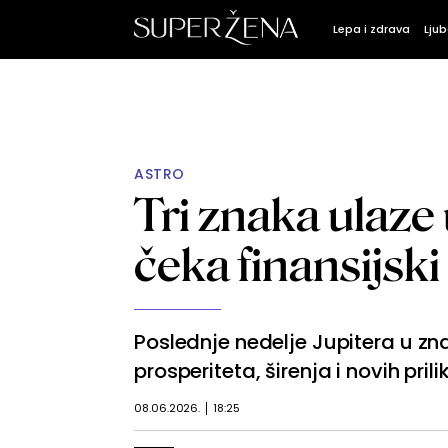
Lepa i zdrava
Ljub
ASTRO
Tri znaka ulaze 
čeka finansijski
Poslednje nedelje Jupitera u z
prosperiteta, širenja i novih prili
08.06.2026.
18:25