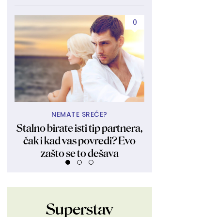
0
NEMATE SREĆE?
UBIJA KAKO
Stalno birate isti tip partnera,
Obukla nikad kr
čak i kad vas povredi? Evo
fanovima pokaza
zašto se to dešava
Ljudi su ostali 
Superstav