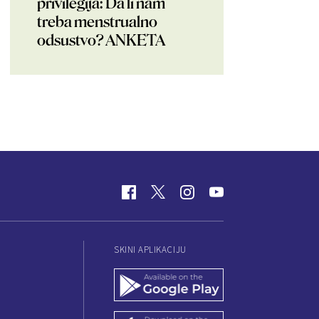
privilegija: Da li nam
treba menstrualno
odsustvo? ANKETA
SKINI APLIKACIJU