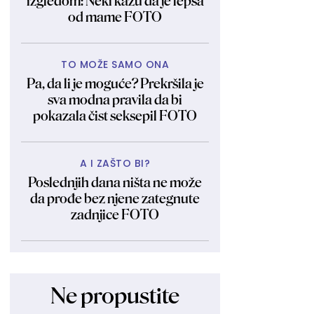
izgledom: Neki kažu da je lepša
od mame FOTO
TO MOŽE SAMO ONA
Pa, da li je moguće? Prekršila je
sva modna pravila da bi
pokazala čist seksepil FOTO
A I ZAŠTO BI?
Poslednjih dana ništa ne može
da prođe bez njene zategnute
zadnjice FOTO
Ne propustite