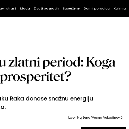
av i strast
Moda
Životi poznatih
Superžene
Dom i porodica
Kuhinja
u zlatni period: Koga
 prosperitet?
naku Raka donose snažnu energiju
ka.
Izvor: NajŽena/Vesna Vukadinović