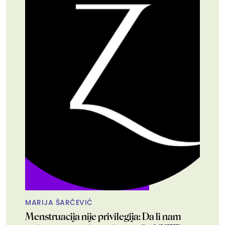
MARIJA ŠARČEVIĆ
Menstruacija nije privilegija: Da li nam