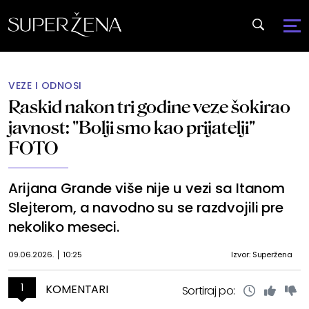
VEZE I ODNOSI
Raskid nakon tri godine veze šokirao
javnost: "Bolji smo kao prijatelji"
FOTO
Arijana Grande više nije u vezi sa Itanom
Slejterom, a navodno su se razdvojili pre
nekoliko meseci.
09.06.2026.
10:25
Izvor: Superžena
1
KOMENTARI
Sortiraj po: