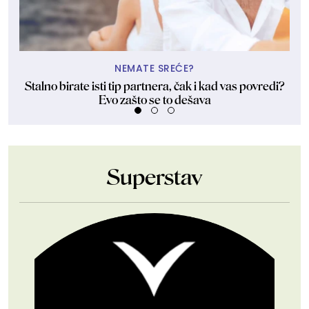
NEMATE SREĆE?
Stalno birate isti tip partnera, čak i kad vas povredi?
Evo zašto se to dešava
Superstav