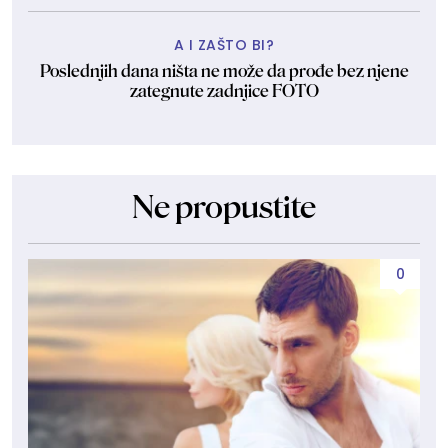
A I ZAŠTO BI?
Poslednjih dana ništa ne može da prođe bez njene
zategnute zadnjice FOTO
Ne propustite
0