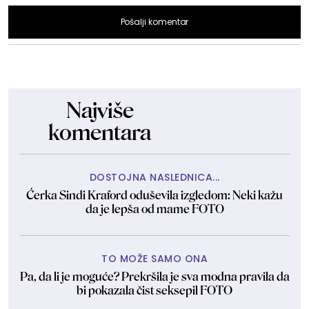
Pošalji komentar
Najviše
komentara
DOSTOJNA NASLEDNICA...
Ćerka Sindi Kraford oduševila izgledom: Neki kažu
da je lepša od mame FOTO
TO MOŽE SAMO ONA
Pa, da li je moguće? Prekršila je sva modna pravila da
bi pokazala čist seksepil FOTO