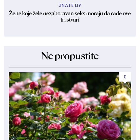
ZNATE LI?
Žene koje žele nezaboravan seks moraju da rade ove
tri stvari
Ne propustite
0