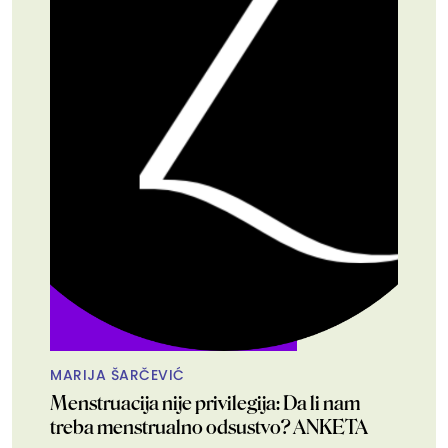
MARIJA ŠARČEVIĆ
Menstruacija nije privilegija: Da li nam
treba menstrualno odsustvo? ANKETA