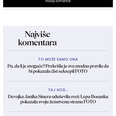
Pošalji komentar
Najviše
komentara
TO MOŽE SAMO ONA
Pa, da li je moguće? Prekršila je sva modna pravila da
bi pokazala čist seksepil FOTO
TAJ HOD...
Devojka Janika Sinera oduševila svet: Lepa Bosanka
pokazala svoju ženstvenu stranu FOTO