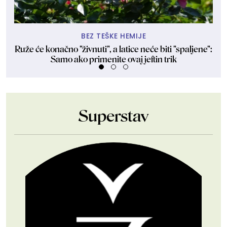
BEZ TEŠKE HEMIJE
Ruže će konačno "živnuti", a latice neće biti "spaljene":
O
Samo ako primenite ovaj jeftin trik
Superstav