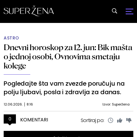
ASTRO
Dnevni horoskop za 12. jun: Bik mašta
o jednoj osobi, Ovnovima smetaju
kolege
Pogledajte šta vam zvezde poručuju na
polju ljubavi, posla i zdravlja za danas.
12.06.2026.
8:16
Izvor: Superžena
0
KOMENTARI
Sortiraj po: