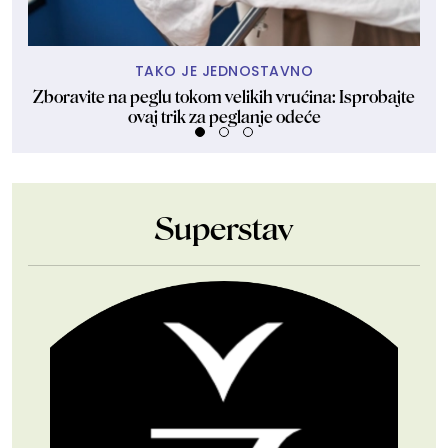
TAKO JE JEDNOSTAVNO
Zboravite na peglu tokom velikih vrućina: Isprobajte
Z
ovaj trik za peglanje odeće
Superstav