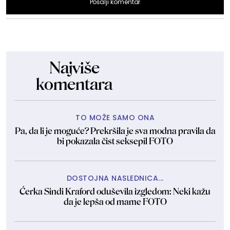
Pošalji komentar
Najviše
komentara
TO MOŽE SAMO ONA
Pa, da li je moguće? Prekršila je sva modna pravila da
bi pokazala čist seksepil FOTO
DOSTOJNA NASLEDNICA...
Ćerka Sindi Kraford oduševila izgledom: Neki kažu
da je lepša od mame FOTO