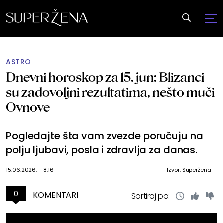
ASTRO
Dnevni horoskop za 15. jun: Blizanci
su zadovoljni rezultatima, nešto muči
Ovnove
Pogledajte šta vam zvezde poručuju na
polju ljubavi, posla i zdravlja za danas.
15.06.2026.
8:16
Izvor: Superžena
0
KOMENTARI
Sortiraj po: