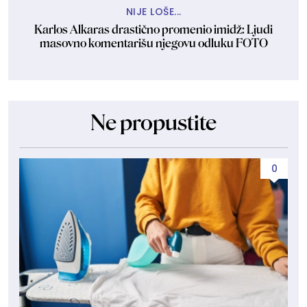
NIJE LOŠE...
Karlos Alkaras drastično promenio imidž: Ljudi
masovno komentarišu njegovu odluku FOTO
Ne propustite
0