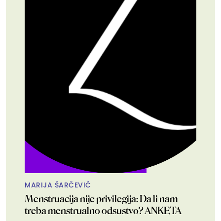
MARIJA ŠARČEVIĆ
Menstruacija nije privilegija: Da li nam
treba menstrualno odsustvo? ANKETA