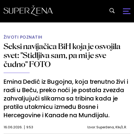
ŽIVOTI POZNATIH
Seksi navijačica BiH koja je osvojila
svet: "Stidljiva sam, pa mi je sve
čudno" FOTO
Emina Dedić iz Bugojna, koja trenutno živi i
radi u Beču, preko noći je postala zvezda
zahvaljujući slikama sa tribina kada je
pratila utakmicu između Bosne i
Hercegovine i Kanade na Mundijalu.
16.06.2026.
9:53
Izvor: Superžena, Klix/L.R.