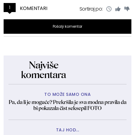
1
KOMENTARI
Sortiraj po:
Pošalji komentar
Najviše
komentara
TO MOŽE SAMO ONA
Pa, da li je moguće? Prekršila je sva modna pravila da
bi pokazala čist seksepil FOTO
TAJ HOD...