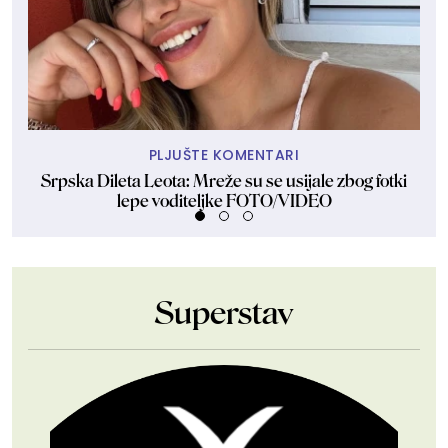
PLJUŠTE KOMENTARI
Srpska Dileta Leota: Mreže su se usijale zbog fotki
Sk
lepe voditeljke FOTO/VIDEO
Superstav