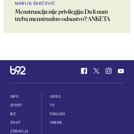
MARIJA ŠARČEVIĆ
Menstruacija nije privilegija: Da li nam
treba menstrualno odsustvo? ANKETA
INFO
VIDEO
SPORT
TV
BIZ
ENGLISH
ŽIVOT
VREME
ZDRAVLJE