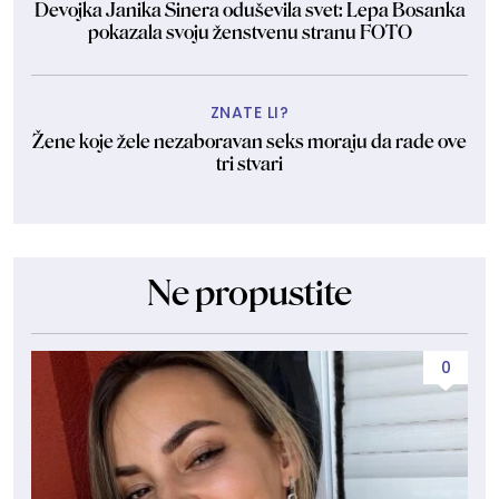
Devojka Janika Sinera oduševila svet: Lepa Bosanka
pokazala svoju ženstvenu stranu FOTO
ZNATE LI?
Žene koje žele nezaboravan seks moraju da rade ove
tri stvari
Ne propustite
0