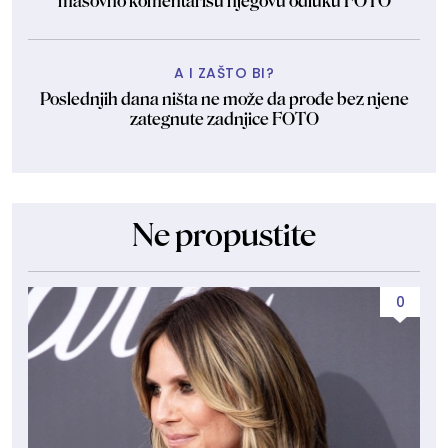
masovno komentarišu njegovu odluku FOTO
A I ZAŠTO BI?
Poslednjih dana ništa ne može da prođe bez njene
zategnute zadnjice FOTO
Ne propustite
0