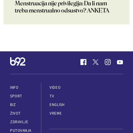
Menstruacija nije privilegija: Da li nam
treba menstrualno odsustvo? ANKETA
INFO
VIDEO
SPORT
TV
BIZ
ENGLISH
ŽIVOT
VREME
ZDRAVLJE
PUTOVANJA