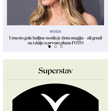
MODA
Umesto gole haljine nosila je čistu magiju – ali grudi
K
su i dalje u prvom planu FOTO
Superstav