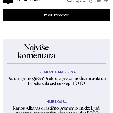
Sortiraj po:
Pošalji komentar
Najviše
komentara
TO MOŽE SAMO ONA
Pa, da li je moguće? Prekršila je sva modna pravila da
bi pokazala čist seksepil FOTO
NIJE LOŠE...
Karlos Alkaras drastično promenio imidž: Ljudi