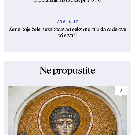
ZNATE LI?
Žene koje žele nezaboravan seks moraju da rade ove
tri stvari
Ne propustite
0