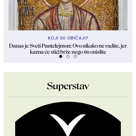
KOJI SU OBIČAJI?
Danas je Sveti Pantelejmon: Ovo nikako ne radite, jer
Je
kazna će stići brže nego što mislite
Superstav