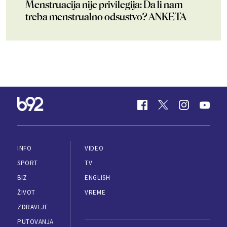
Menstruacija nije privilegija: Da li nam
treba menstrualno odsustvo? ANKETA
INFO
VIDEO
SPORT
TV
BIZ
ENGLISH
ŽIVOT
VREME
ZDRAVLJE
PUTOVANJA