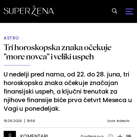
ASTRO
Tri horoskopska znaka očekuje
"more novca" i veliki uspeh
U nedelji pred nama, od 22. do 28. juna, tri
horoskopska znaka očekuje značajan
finansijski uspeh, a ključni trenutak za
njihove finansije biće prva četvrt Meseca u
Vagi u ponedeljak.
18.06.2026.
18:56
Izvor: Index.hr
0
KOMENTARI
Sortiraj po: