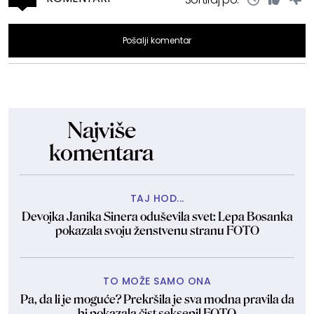
Pošalji komentar
Najviše
komentara
TAJ HOD...
Devojka Janika Sinera oduševila svet: Lepa Bosanka
pokazala svoju ženstvenu stranu FOTO
TO MOŽE SAMO ONA
Pa, da li je moguće? Prekršila je sva modna pravila da
bi pokazala čist seksepil FOTO