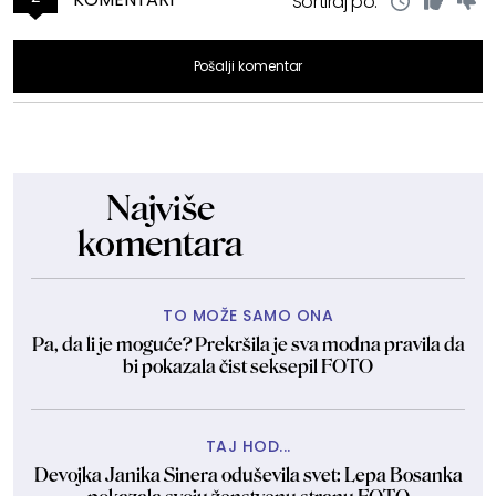
Sortiraj po:
Pošalji komentar
Najviše
komentara
TO MOŽE SAMO ONA
Pa, da li je moguće? Prekršila je sva modna pravila da
bi pokazala čist seksepil FOTO
TAJ HOD...
Devojka Janika Sinera oduševila svet: Lepa Bosanka