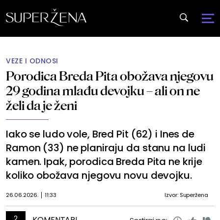
VEZE I ODNOSI
Porodica Breda Pita obožava njegovu
29 godina mlađu devojku – ali on ne
želi da je ženi
Iako se ludo vole, Bred Pit (62) i Ines de
Ramon (33) ne planiraju da stanu na ludi
kamen. Ipak, porodica Breda Pita ne krije
koliko obožava njegovu novu devojku.
26.06.2026.
11:33
Izvor: Superžena
2
KOMENTARI