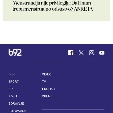
Menstruacija nije privilegija: Da li nam
treba menstrualno odsustvo? ANKETA
INFO
VIDEO
SPORT
TV
BIZ
ENGLISH
ŽIVOT
VREME
ZDRAVLJE
PUTOVANJA