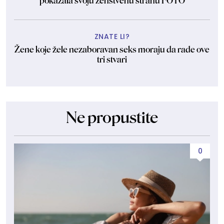
pokazala svoju ženstvenu stranu FOTO
ZNATE LI?
Žene koje žele nezaboravan seks moraju da rade ove
tri stvari
Ne propustite
0