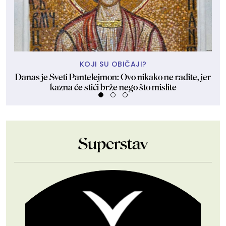
KOJI SU OBIČAJI?
Danas je Sveti Pantelejmon: Ovo nikako ne radite, jer
P
kazna će stići brže nego što mislite
Superstav