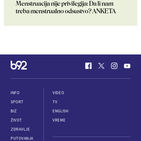
Menstruacija nije privilegija: Da li nam
treba menstrualno odsustvo? ANKETA
INFO
VIDEO
SPORT
TV
BIZ
ENGLISH
ŽIVOT
VREME
ZDRAVLJE
PUTOVANJA