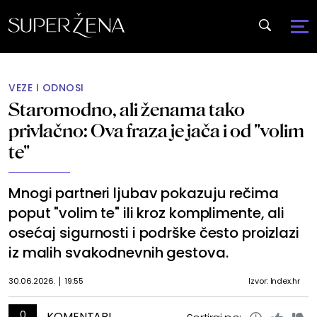
VEZE I ODNOSI
Staromodno, ali ženama tako
privlačno: Ova fraza je jača i od "volim
te"
Mnogi partneri ljubav pokazuju rečima
poput "volim te" ili kroz komplimente, ali
osećaj sigurnosti i podrške često proizlazi
iz malih svakodnevnih gestova.
30.06.2026.
19:55
Izvor: Index.hr
0
KOMENTARI