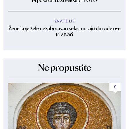
bi pokazala čist seksepil FOTO
ZNATE LI?
Žene koje žele nezaboravan seks moraju da rade ove
tri stvari
Ne propustite
0