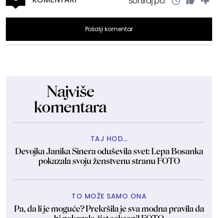
Sortiraj po:
Pošalji komentar
Najviše
komentara
TAJ HOD...
Devojka Janika Sinera oduševila svet: Lepa Bosanka
pokazala svoju ženstvenu stranu FOTO
TO MOŽE SAMO ONA
Pa, da li je moguće? Prekršila je sva modna pravila da