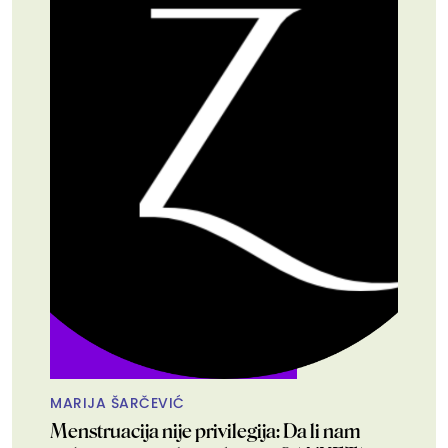
MARIJA ŠARČEVIĆ
Menstruacija nije privilegija: Da li nam