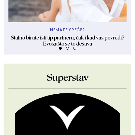
NEMATE SREĆE?
Stalno birate isti tip partnera, čak i kad vas povredi?
Evo zašto se to dešava
Superstav