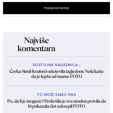
Pošalji komentar
Najviše
komentara
DOSTOJNA NASLEDNICA...
Ćerka Sindi Kraford oduševila izgledom: Neki kažu
da je lepša od mame FOTO
TO MOŽE SAMO ONA
Pa, da li je moguće? Prekršila je sva modna pravila da
bi pokazala čist seksepil FOTO