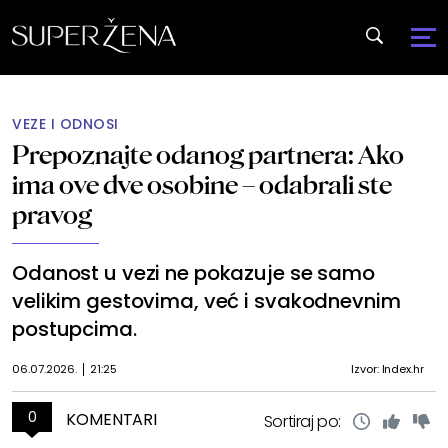
VEZE I ODNOSI
Prepoznajte odanog partnera: Ako
ima ove dve osobine – odabrali ste
pravog
Odanost u vezi ne pokazuje se samo
velikim gestovima, već i svakodnevnim
postupcima.
06.07.2026.
21:25
Izvor: Index.hr
0
KOMENTARI
Sortiraj po: