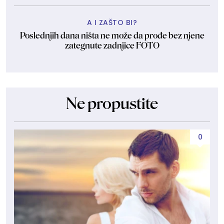
A I ZAŠTO BI?
Poslednjih dana ništa ne može da prođe bez njene
zategnute zadnjice FOTO
Ne propustite
0