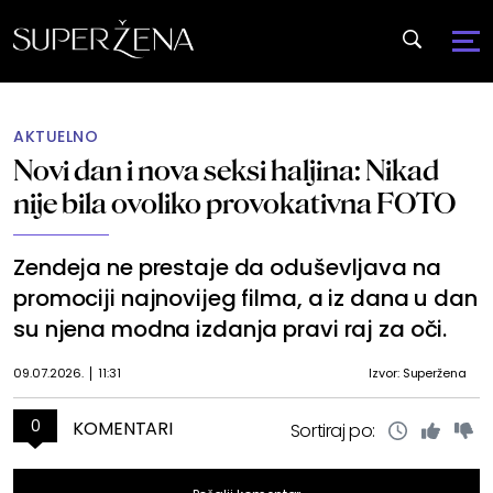
AKTUELNO
Novi dan i nova seksi haljina: Nikad
nije bila ovoliko provokativna FOTO
Zendeja ne prestaje da oduševljava na
promociji najnovijeg filma, a iz dana u dan
su njena modna izdanja pravi raj za oči.
09.07.2026.
11:31
Izvor: Superžena
0
KOMENTARI
Sortiraj po: