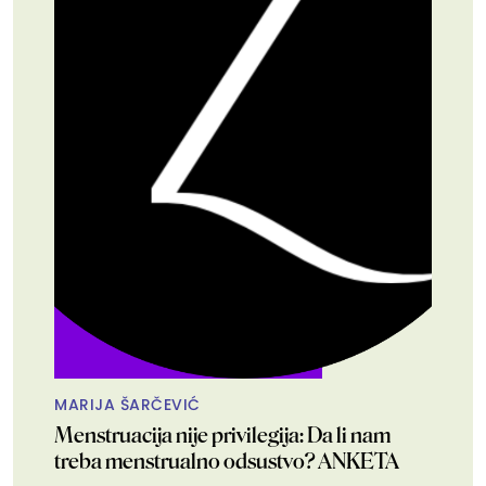
MARIJA ŠARČEVIĆ
Menstruacija nije privilegija: Da li nam
treba menstrualno odsustvo? ANKETA