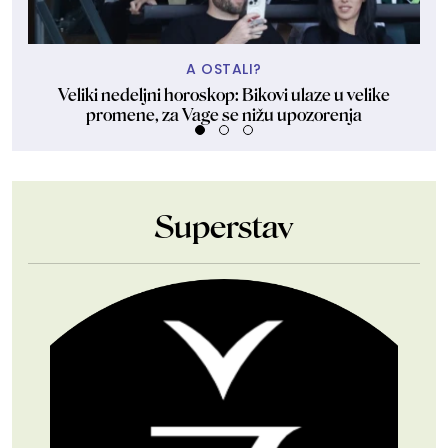
A OSTALI?
Veliki nedeljni horoskop: Bikovi ulaze u velike
Za
promene, za Vage se nižu upozorenja
Superstav