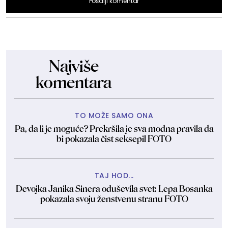
Pošalji komentar
Najviše
komentara
TO MOŽE SAMO ONA
Pa, da li je moguće? Prekršila je sva modna pravila da
bi pokazala čist seksepil FOTO
TAJ HOD...
Devojka Janika Sinera oduševila svet: Lepa Bosanka
pokazala svoju ženstvenu stranu FOTO