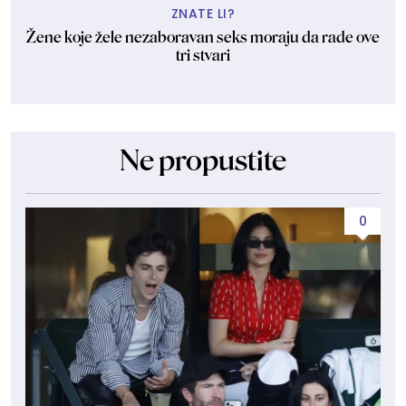
ZNATE LI?
Žene koje žele nezaboravan seks moraju da rade ove
tri stvari
Ne propustite
0