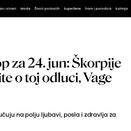
av i strast
Moda
Životi poznatih
Superžene
Dom i porodica
Kuhinja
 za 24. jun: Škorpije
te o toj odluci, Vage
uju na polju ljubavi, posla i zdravlja za