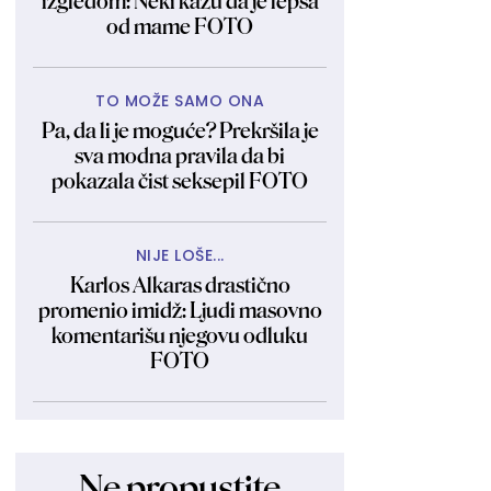
izgledom: Neki kažu da je lepša
od mame FOTO
TO MOŽE SAMO ONA
Pa, da li je moguće? Prekršila je
sva modna pravila da bi
pokazala čist seksepil FOTO
NIJE LOŠE...
Karlos Alkaras drastično
promenio imidž: Ljudi masovno
komentarišu njegovu odluku
FOTO
Ne propustite