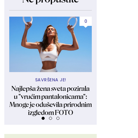
0
SAVRŠENA JE!
ASTR
Najlepša žena sveta pozirala
Dnevni horoskop 
u "vrućim pantalonicama":
Rak razmišlja o 
Mnoge je oduševila prirodnim
dobija ponudu
izgledom FOTO
odbi