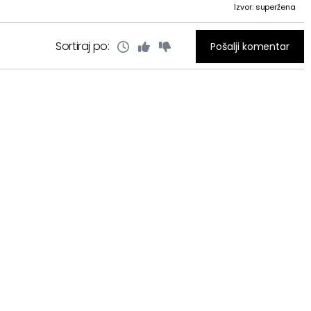
Izvor: superžena
Sortiraj po:
Pošalji komentar