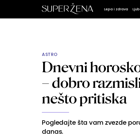
Lepa i zdrava
Ljub
ASTRO
Dnevni horoskop
– dobro razmisli
nešto pritiska
Pogledajte šta vam zvezde poruč
danas.