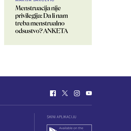
Menstruacija nije
privilegija: Da li nam
treba menstrualno
odsustvo? ANKETA
SKINI APLIKACIJU