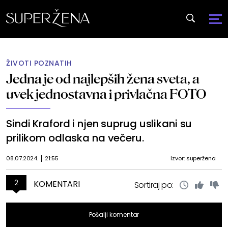
ŽIVOTI POZNATIH
Jedna je od najlepših žena sveta, a
uvek jednostavna i privlačna FOTO
Sindi Kraford i njen suprug uslikani su
prilikom odlaska na večeru.
08.07.2024.
21:55
Izvor: superžena
2
KOMENTARI
Sortiraj po:
Pošalji komentar