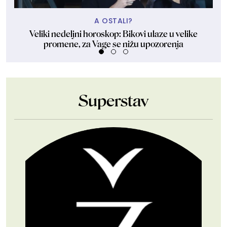
A OSTALI?
Veliki nedeljni horoskop: Bikovi ulaze u velike
Gre
promene, za Vage se nižu upozorenja
Superstav