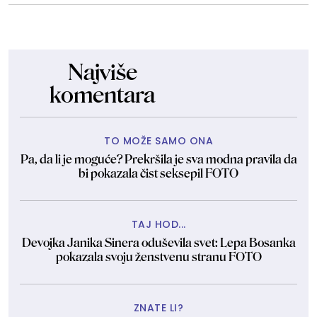
Najviše
komentara
TO MOŽE SAMO ONA
Pa, da li je moguće? Prekršila je sva modna pravila da
bi pokazala čist seksepil FOTO
TAJ HOD...
Devojka Janika Sinera oduševila svet: Lepa Bosanka
pokazala svoju ženstvenu stranu FOTO
ZNATE LI?