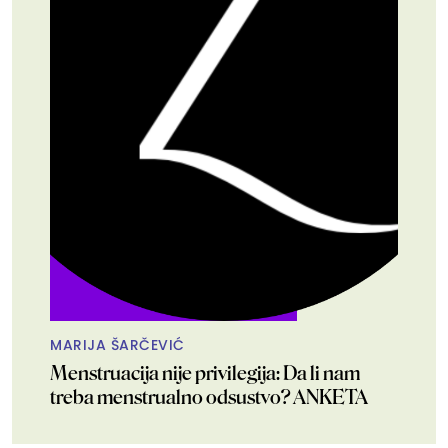
MARIJA ŠARČEVIĆ
Menstruacija nije privilegija: Da li nam
treba menstrualno odsustvo? ANKETA