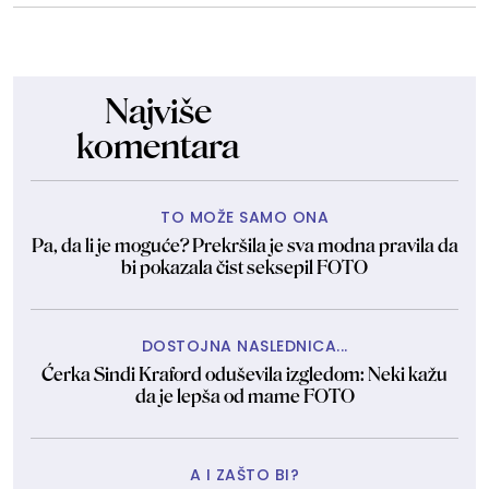
Najviše
komentara
TO MOŽE SAMO ONA
Pa, da li je moguće? Prekršila je sva modna pravila da
bi pokazala čist seksepil FOTO
DOSTOJNA NASLEDNICA...
Ćerka Sindi Kraford oduševila izgledom: Neki kažu
da je lepša od mame FOTO
A I ZAŠTO BI?