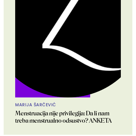
MARIJA ŠARČEVIĆ
Menstruacija nije privilegija: Da li nam
treba menstrualno odsustvo? ANKETA