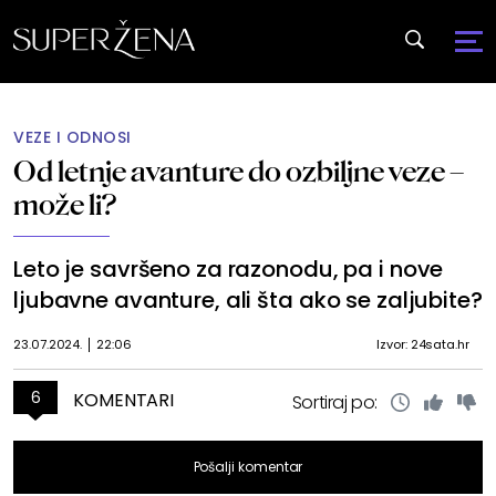
VEZE I ODNOSI
Od letnje avanture do ozbiljne veze –
može li?
Leto je savršeno za razonodu, pa i nove
ljubavne avanture, ali šta ako se zaljubite?
23.07.2024.
22:06
Izvor: 24sata.hr
6
KOMENTARI
Sortiraj po:
Pošalji komentar