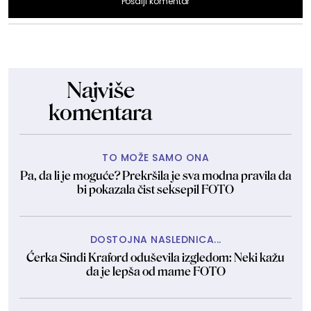
Pošalji komentar
Najviše
komentara
TO MOŽE SAMO ONA
Pa, da li je moguće? Prekršila je sva modna pravila da
bi pokazala čist seksepil FOTO
DOSTOJNA NASLEDNICA...
Ćerka Sindi Kraford oduševila izgledom: Neki kažu
da je lepša od mame FOTO