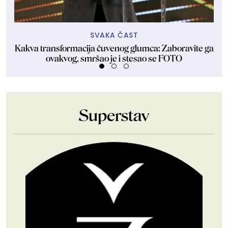
SVAKA ČAST
Kakva transformacija čuvenog glumca: Zaboravite ga
ovakvog, smršao je i stesao se FOTO
Superstav