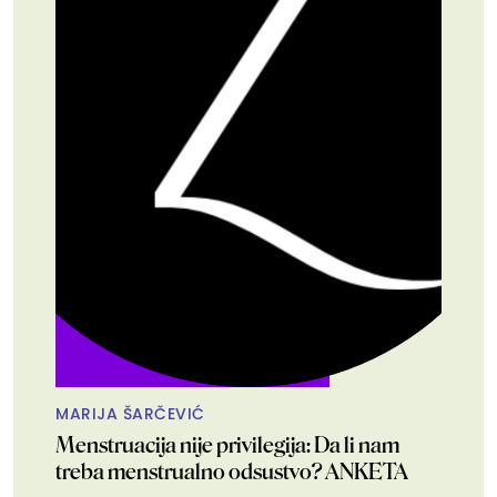
MARIJA ŠARČEVIĆ
Menstruacija nije privilegija: Da li nam
treba menstrualno odsustvo? ANKETA