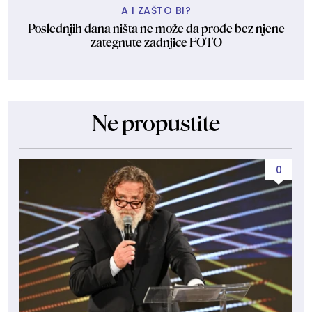
A I ZAŠTO BI?
Poslednjih dana ništa ne može da prođe bez njene
zategnute zadnjice FOTO
Ne propustite
0