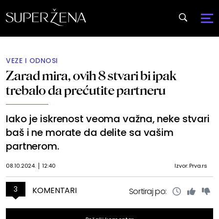
VEZE I ODNOSI
Zarad mira, ovih 8 stvari bi ipak
trebalo da prećutite partneru
Iako je iskrenost veoma važna, neke stvari
baš i ne morate da delite sa vašim
partnerom.
08.10.2024.
12:40
Izvor: Prva.rs
3
KOMENTARI
Sortiraj po: