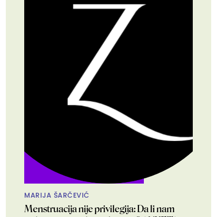
MARIJA ŠARČEVIĆ
Menstruacija nije privilegija: Da li nam