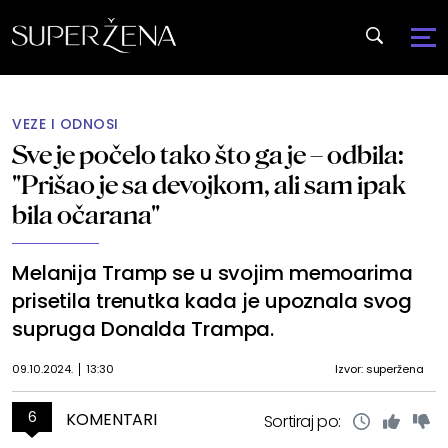
VEZE I ODNOSI
Sve je počelo tako što ga je – odbila:
"Prišao je sa devojkom, ali sam ipak
bila očarana"
Melanija Tramp se u svojim memoarima
prisetila trenutka kada je upoznala svog
supruga Donalda Trampa.
09.10.2024.
13:30
Izvor: superžena
6
KOMENTARI
Sortiraj po: