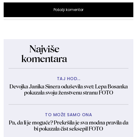
Pošalji komentar
Najviše
komentara
TAJ HOD...
Devojka Janika Sinera oduševila svet: Lepa Bosanka
pokazala svoju ženstvenu stranu FOTO
TO MOŽE SAMO ONA
Pa, da li je moguće? Prekršila je sva modna pravila da
bi pokazala čist seksepil FOTO