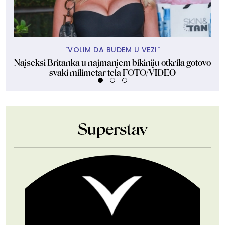
"VOLIM DA BUDEM U VEZI"
Najseksi Britanka u najmanjem bikiniju otkrila gotovo
Na
svaki milimetar tela FOTO/VIDEO
Superstav