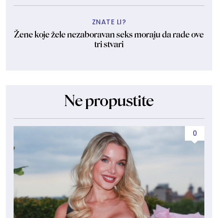
ZNATE LI?
Žene koje žele nezaboravan seks moraju da rade ove
tri stvari
Ne propustite
0