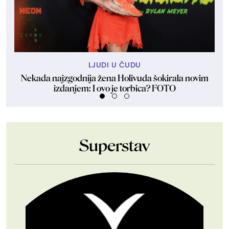
LJUDI U ČUDU
Nekada najzgodnija žena Holivuda šokirala novim
Do
izdanjem: I ovo je torbica? FOTO
Superstav