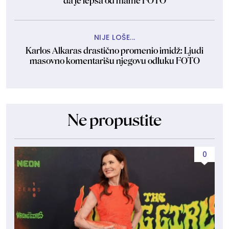
da je lepša od mame FOTO
NIJE LOŠE...
Karlos Alkaras drastično promenio imidž: Ljudi
masovno komentarišu njegovu odluku FOTO
Ne propustite
0