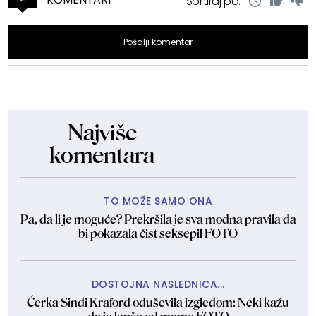
Sortiraj po:
Pošalji komentar
Najviše
komentara
TO MOŽE SAMO ONA
Pa, da li je moguće? Prekršila je sva modna pravila da
bi pokazala čist seksepil FOTO
DOSTOJNA NASLEDNICA...
Ćerka Sindi Kraford oduševila izgledom: Neki kažu