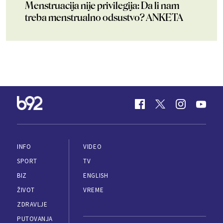
Menstruacija nije privilegija: Da li nam
treba menstrualno odsustvo? ANKETA
INFO
VIDEO
SPORT
TV
BIZ
ENGLISH
ŽIVOT
VREME
ZDRAVLJE
PUTOVANJA