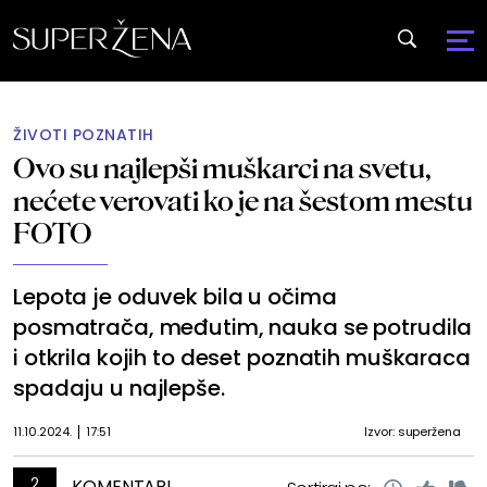
ŽIVOTI POZNATIH
Ovo su najlepši muškarci na svetu,
nećete verovati ko je na šestom mestu
FOTO
Lepota je oduvek bila u očima
posmatrača, međutim, nauka se potrudila
i otkrila kojih to deset poznatih muškaraca
spadaju u najlepše.
11.10.2024.
17:51
Izvor: superžena
2
KOMENTARI