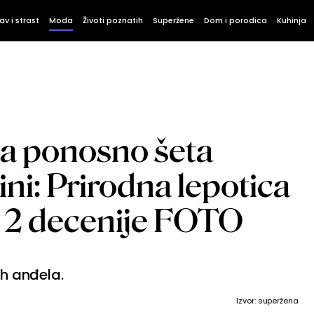
av i strast
Moda
Životi poznatih
Superžene
Dom i porodica
Kuhinja
na ponosno šeta
ini: Prirodna lepotica
n 2 decenije FOTO
ih anđela.
Izvor: superžena