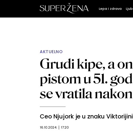
Lepa i zdrava
Ljub
AKTUELNO
Grudi kipe, a o
pistom u 51. god
se vratila nako
Ceo Njujork je u znaku Viktorijin
16.10.2024.
17:20