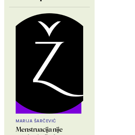
MARIJA ŠARČEVIĆ
Menstruacija nije