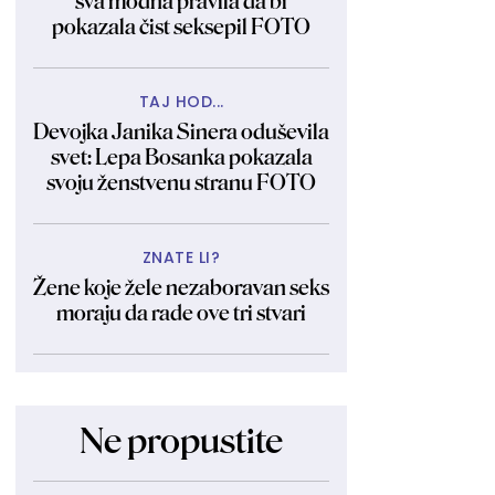
sva modna pravila da bi
pokazala čist seksepil FOTO
TAJ HOD...
Devojka Janika Sinera oduševila
svet: Lepa Bosanka pokazala
svoju ženstvenu stranu FOTO
ZNATE LI?
Žene koje žele nezaboravan seks
moraju da rade ove tri stvari
Ne propustite