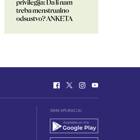
privilegija: Da li nam
treba menstrualno
odsustvo? ANKETA
SKINI APLIKACIJU