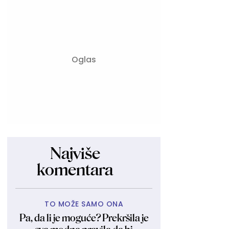
Najviše
komentara
TO MOŽE SAMO ONA
Pa, da li je moguće? Prekršila je