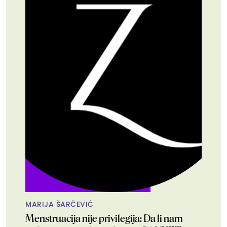
MARIJA ŠARČEVIĆ
Menstruacija nije privilegija: Da li nam