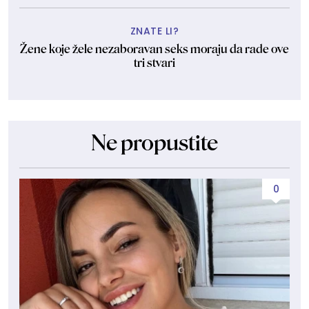
ZNATE LI?
Žene koje žele nezaboravan seks moraju da rade ove
tri stvari
Ne propustite
0