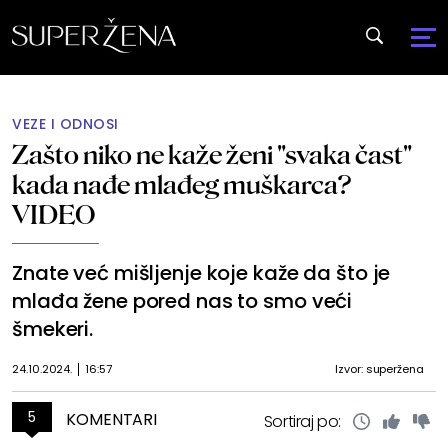
VEZE I ODNOSI
Zašto niko ne kaže ženi "svaka čast"
kada nađe mlađeg muškarca?
VIDEO
Znate već mišljenje koje kaže da što je
mlađa žene pored nas to smo veći
šmekeri.
24.10.2024.
16:57
Izvor: superžena
5
KOMENTARI
Sortiraj po: