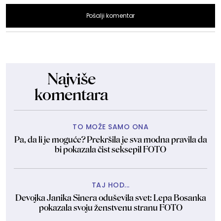
Pošalji komentar
Najviše
komentara
TO MOŽE SAMO ONA
Pa, da li je moguće? Prekršila je sva modna pravila da
bi pokazala čist seksepil FOTO
TAJ HOD...
Devojka Janika Sinera oduševila svet: Lepa Bosanka
pokazala svoju ženstvenu stranu FOTO