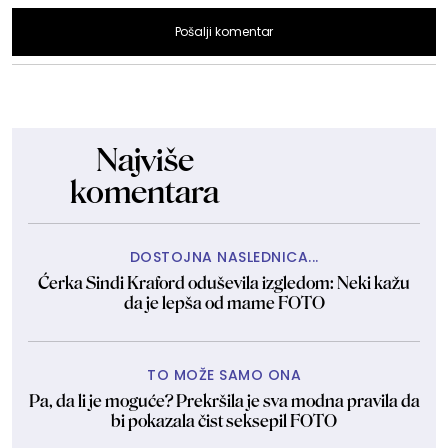
Pošalji komentar
Najviše
komentara
DOSTOJNA NASLEDNICA...
Ćerka Sindi Kraford oduševila izgledom: Neki kažu
da je lepša od mame FOTO
TO MOŽE SAMO ONA
Pa, da li je moguće? Prekršila je sva modna pravila da
bi pokazala čist seksepil FOTO