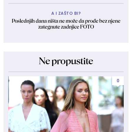
A I ZAŠTO BI?
Poslednjih dana ništa ne može da prođe bez njene
zategnute zadnjice FOTO
Ne propustite
0