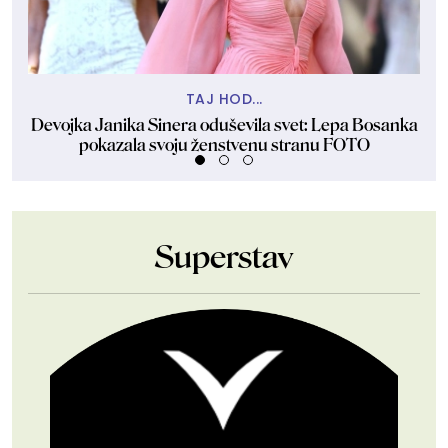
TAJ HOD...
Devojka Janika Sinera oduševila svet: Lepa Bosanka
P
pokazala svoju ženstvenu stranu FOTO
Superstav