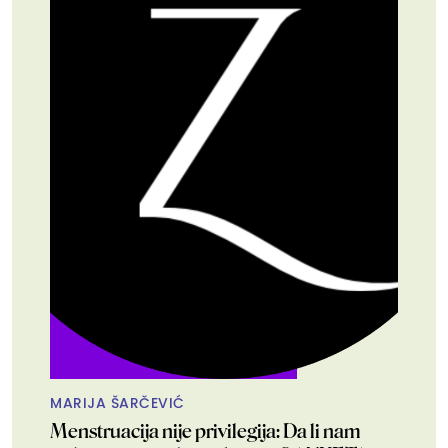
MARIJA ŠARČEVIĆ
Menstruacija nije privilegija: Da li nam