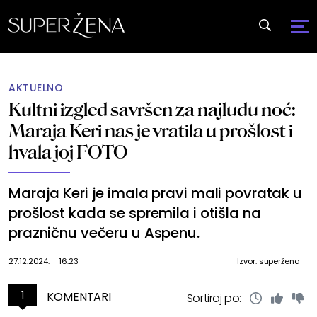
AKTUELNO
Kultni izgled savršen za najluđu noć:
Maraja Keri nas je vratila u prošlost i
hvala joj FOTO
Maraja Keri je imala pravi mali povratak u
prošlost kada se spremila i otišla na
prazničnu večeru u Aspenu.
27.12.2024.
16:23
Izvor: superžena
1
KOMENTARI
Sortiraj po: