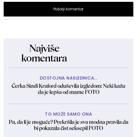
Pošalji komentar
Najviše
komentara
DOSTOJNA NASLEDNICA...
Ćerka Sindi Kraford oduševila izgledom: Neki kažu
da je lepša od mame FOTO
TO MOŽE SAMO ONA
Pa, da li je moguće? Prekršila je sva modna pravila da
bi pokazala čist seksepil FOTO