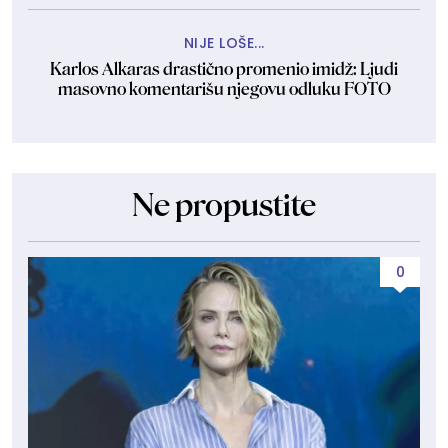
NIJE LOŠE...
Karlos Alkaras drastično promenio imidž: Ljudi
masovno komentarišu njegovu odluku FOTO
Ne propustite
0