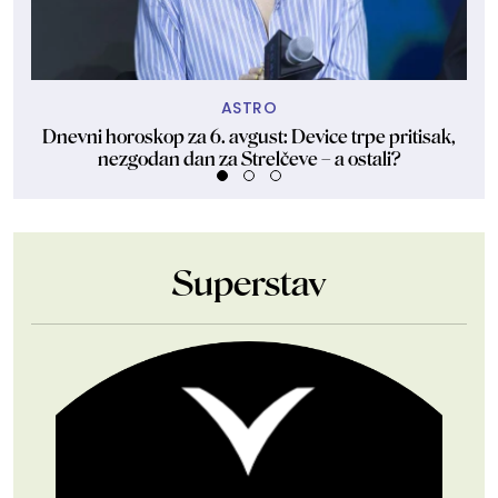
ASTRO
Dnevni horoskop za 6. avgust: Device trpe pritisak,
Sa
nezgodan dan za Strelčeve – a ostali?
Superstav