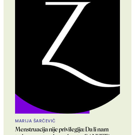
MARIJA ŠARČEVIĆ
Menstruacija nije privilegija: Da li nam