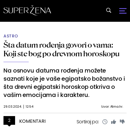
ASTRO
Šta datum rođenja govori o vama:
Koji ste bog po drevnom horoskopu
Na osnovu datuma rođenja možete
saznati koje je vaše egipatsko božanstvo i
šta drevni egipatski horoskop otkriva o
vašim emocijama i karakteru.
29.03.2024.
12:54
Izvor: Atma.hr.
2
KOMENTARI
Sortiraj po: