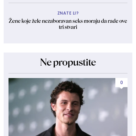
ZNATE LI?
Žene koje žele nezaboravan seks moraju da rade ove
tri stvari
Ne propustite
0