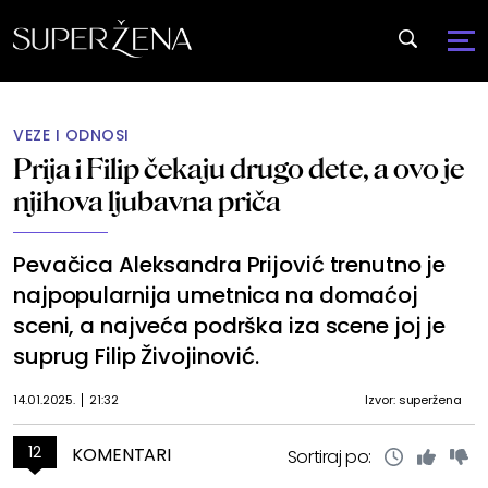
VEZE I ODNOSI
Prija i Filip čekaju drugo dete, a ovo je
njihova ljubavna priča
Pevačica Aleksandra Prijović trenutno je
najpopularnija umetnica na domaćoj
sceni, a najveća podrška iza scene joj je
suprug Filip Živojinović.
14.01.2025.
21:32
Izvor: superžena
12
KOMENTARI
Sortiraj po: