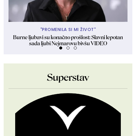
"PROMENILA SI MI ŽIVOT"
Burne ljubavi su konačno prošlost: Slavni lepotan
Ako
sada ljubi Nejmarovu bivšu VIDEO
Superstav