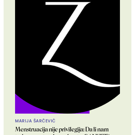
MARIJA ŠARČEVIĆ
Menstruacija nije privilegija: Da li nam