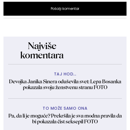
Pošalji komentar
Najviše
komentara
TAJ HOD...
Devojka Janika Sinera oduševila svet: Lepa Bosanka
pokazala svoju ženstvenu stranu FOTO
TO MOŽE SAMO ONA
Pa, da li je moguće? Prekršila je sva modna pravila da
bi pokazala čist seksepil FOTO