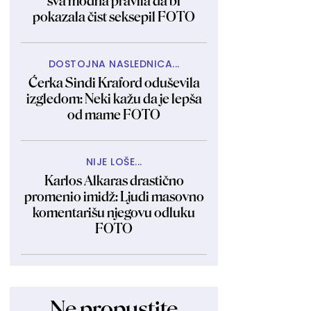
sva modna pravila da bi
pokazala čist seksepil FOTO
DOSTOJNA NASLEDNICA...
Ćerka Sindi Kraford oduševila
izgledom: Neki kažu da je lepša
od mame FOTO
NIJE LOŠE...
Karlos Alkaras drastično
promenio imidž: Ljudi masovno
komentarišu njegovu odluku
FOTO
Ne propustite