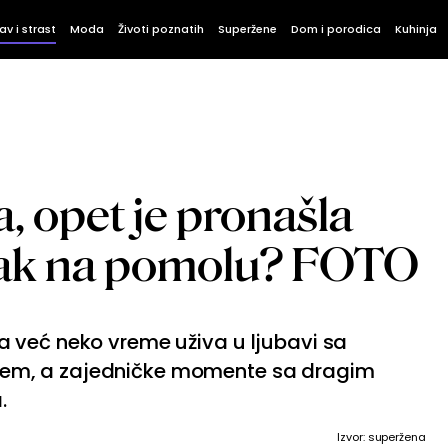
av i strast
Moda
Životi poznatih
Superžene
Dom i porodica
Kuhinja
 opet je pronašla
brak na pomolu? FOTO
 već neko vreme uživa u ljubavi sa
em, a zajedničke momente sa dragim
.
Izvor: superžena