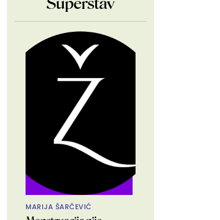
Superstav
MARIJA ŠARČEVIĆ