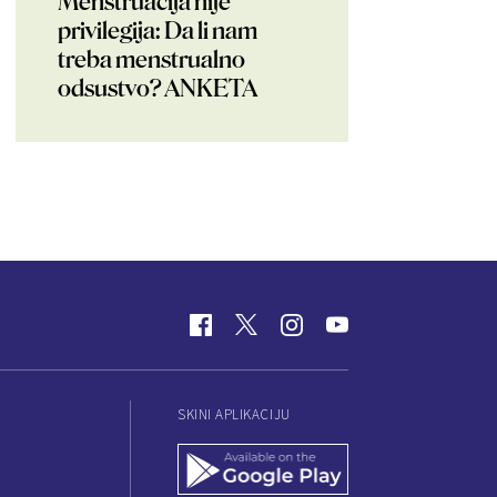
Menstruacija nije
privilegija: Da li nam
treba menstrualno
odsustvo? ANKETA
SKINI APLIKACIJU