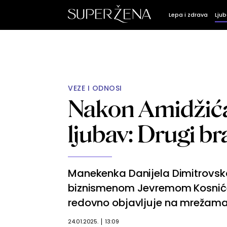
Lepa i zdrava
Ljub
VEZE I ODNOSI
Nakon Amidžića,
ljubav: Drugi 
Manekenka Danijela Dimitrovska
biznismenom Jevremom Kosnić
redovno objavljuje na mrežama
24.01.2025.
13:09