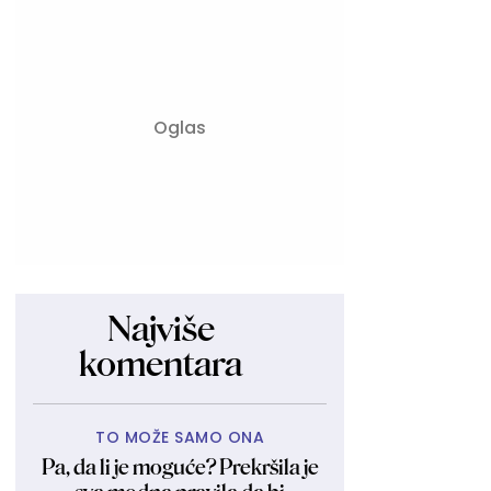
Najviše
komentara
TO MOŽE SAMO ONA
Pa, da li je moguće? Prekršila je