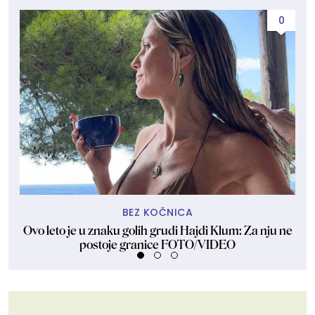
0
BEZ KOČNICA
Ovo leto je u znaku golih grudi Hajdi Klum: Za nju ne
Dže
postoje granice FOTO/VIDEO