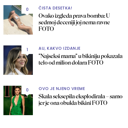
ČISTA DESETKA!
0
Ovako izgleda prava bomba: U
sedmoj deceniji joj nema ravne
FOTO
AU, KAKVO IZDANJE
1
"Najseksi mama" u bikiniju pokazala
telo od milion dolara FOTO
OVO JE NJENO VREME
0
Skala seksepila eksplodirala – samo
jer je ona obukla bikini FOTO