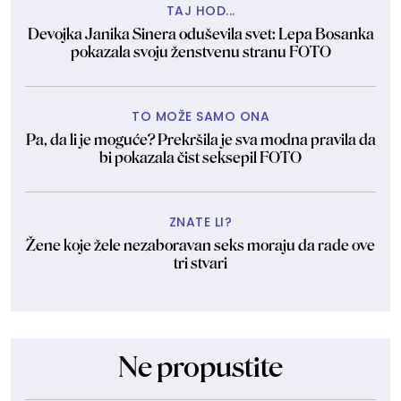
TAJ HOD...
Devojka Janika Sinera oduševila svet: Lepa Bosanka
pokazala svoju ženstvenu stranu FOTO
TO MOŽE SAMO ONA
Pa, da li je moguće? Prekršila je sva modna pravila da
bi pokazala čist seksepil FOTO
ZNATE LI?
Žene koje žele nezaboravan seks moraju da rade ove
tri stvari
Ne propustite