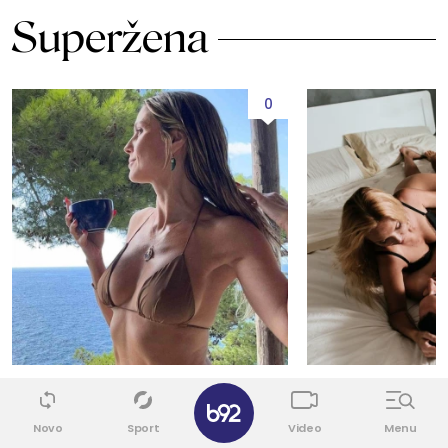
Superžena
0
BEZ KOČNICA
ŠTA MISLITE?
✕
Ovo leto je u znaku golih grudi
Istina o seksu n
Novo
Sport
Video
Menu
Hajdi Klum: Za nju ne postoje
da ojača vezu, ali