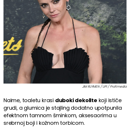
JIM RUYMEN / UPI / Profimedia
Naime, toaletu krasi
duboki dekollte
koji ističe
grudi, a glumica je stajling dodatno upotpunila
efektnom tamnom šminkom, aksesaorima u
srebrnoj boji i kožnom torbicom.