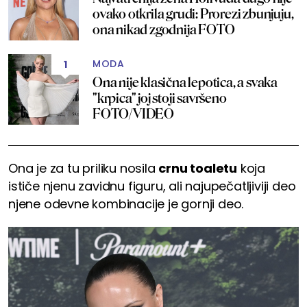
ovako otkrila grudi: Prorezi zbunjuju,
ona nikad zgodnija FOTO
MODA
1
Ona nije klasična lepotica, a svaka
"krpica" joj stoji savršeno
FOTO/VIDEO
Ona je za tu priliku nosila
crnu toaletu
koja
ističe njenu zavidnu figuru, ali najupečatljiviji deo
njene odevne kombinacije je gornji deo.