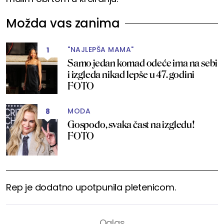
Možda vas zanima
"NAJLEPŠA MAMA"
1
Samo jedan komad odeće ima na sebi
i izgleda nikad lepše u 47. godini
FOTO
MODA
8
Gospođo, svaka čast na izgledu!
FOTO
Rep je dodatno upotpunila pletenicom.