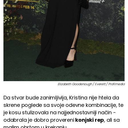
Elizabeth Goodenough / Everett / Profimedia
Da stvar bude zanimljivija, Kristina nije htela da
skrene poglede sa svoje odevne kombinacije, te
je kosu stulizovala na najjednostavniji način -
odabrala je dobro provereni
konjski rep
, ali sa
malim obrtom u kreiranju.