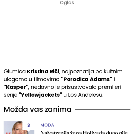
Glumica
Kristina Riči
, najpoznatija po kultnim
ulogama u filmovima
"Porodica Adams" i
"Kasper"
, nedavno je prisustvovala premijeri
serije
"Yellowjackets"
u Los Anđelesu.
Možda vas zanima
MODA
3
Najvatrenija žena Holivuda dugo nije