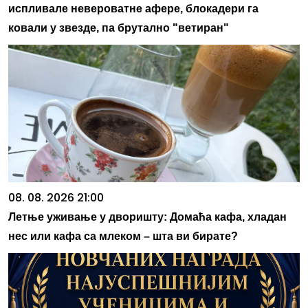
испливале невероватне афере, блокадери га
ковали у звезде, па брутално "ветиран"
08. 08. 2026 21:00
Летње уживање у дворишту: Домаћа кафа, хладан
нес или кафа са млеком – шта ви бирате?