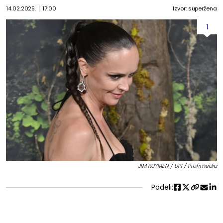
14.02.2025.
17:00
Izvor: superžena
1
JIM RUYMEN / UPI / Profimedia
Podeli: