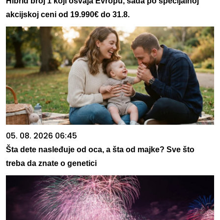
Hibrid broj 1 koji osvaja Evropu, sada po specijalnoj
akcijskoj ceni od 19.990€ do 31.8.
05. 08. 2026 06:45
Šta dete nasleđuje od oca, a šta od majke? Sve što
treba da znate o genetici