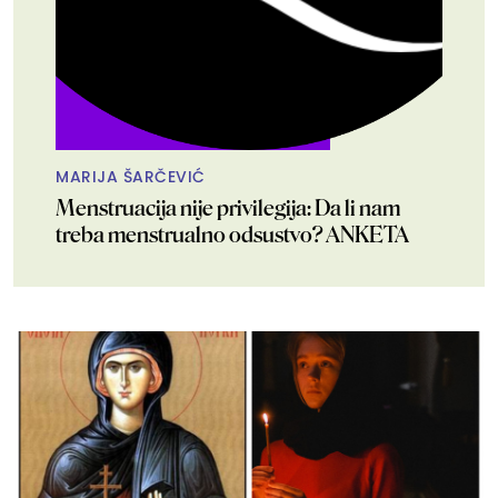
MARIJA ŠARČEVIĆ
Menstruacija nije privilegija: Da li nam
treba menstrualno odsustvo? ANKETA