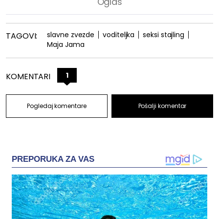
slavne zvezde
voditeljka
seksi stajling
TAGOVI:
Maja Jama
1
KOMENTARI
Pogledaj komentare
Pošalji komentar
PREPORUKA ZA VAS