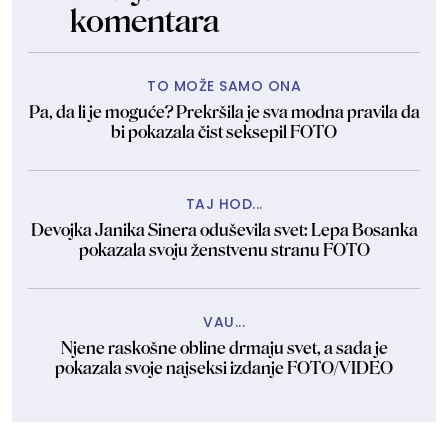
komentara
TO MOŽE SAMO ONA
Pa, da li je moguće? Prekršila je sva modna pravila da
bi pokazala čist seksepil FOTO
TAJ HOD...
Devojka Janika Sinera oduševila svet: Lepa Bosanka
pokazala svoju ženstvenu stranu FOTO
VAU...
Njene raskošne obline drmaju svet, a sada je
pokazala svoje najseksi izdanje FOTO/VIDEO