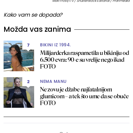
Matt Frost/ITV / Shutterstock Editorial / Profimedia
Kako vam se dopada?
Možda vas zanima
BIKINI IZ 1994.
7
Milijarderka raspametila u bikiniju od
6.500 evra: 90-e su vrelije nego ikad
FOTO
NEMA MANU
2
Ne zovu je džabe najfatalnijom
glumicom – a tek što ume da se obuče
FOTO