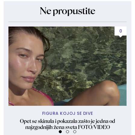
Ne propustite
0
FIGURA KOJOJ SE DIVE
Opet se skinula i pokazala zašto je jedna od
Dže
najzgodnijih žena sveta FOTO/VIDEO