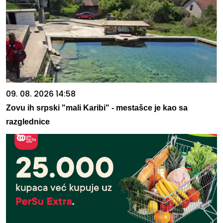
09. 08. 2026 14:58
Zovu ih srpski "mali Karibi" - mestašce je kao sa
razglednice