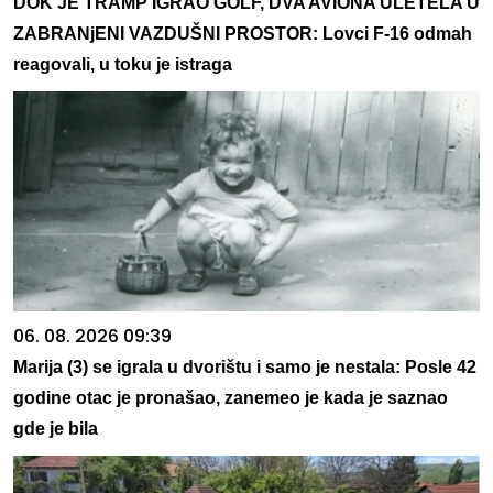
DOK JE TRAMP IGRAO GOLF, DVA AVIONA ULETELA U
ZABRANjENI VAZDUŠNI PROSTOR: Lovci F-16 odmah
reagovali, u toku je istraga
06. 08. 2026 09:39
Marija (3) se igrala u dvorištu i samo je nestala: Posle 42
godine otac je pronašao, zanemeo je kada je saznao
gde je bila