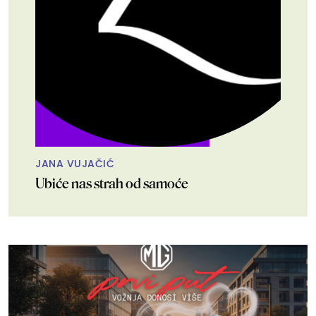
JANA VUJAČIĆ
Ubiće nas strah od samoće