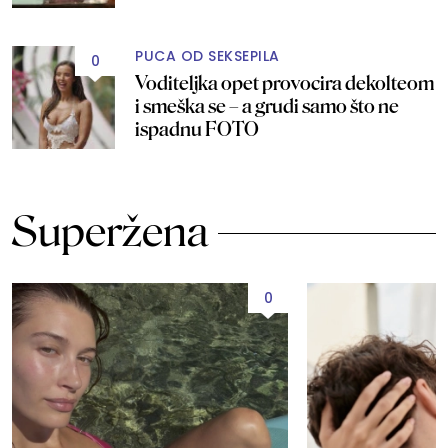
PUCA OD SEKSEPILA
0
Voditeljka opet provocira dekolteom
i smeška se – a grudi samo što ne
ispadnu FOTO
Superžena
0