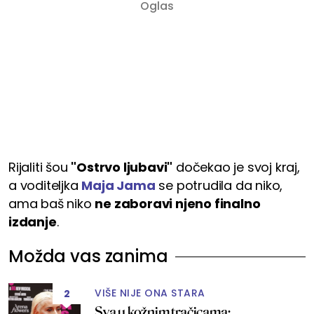
Rijaliti šou
"Ostrvo ljubavi"
dočekao je svoj kraj,
a voditeljka
Maja Jama
se potrudila da niko,
ama baš niko
ne zaboravi njeno finalno
izdanje
.
Možda vas zanima
VIŠE NIJE ONA STARA
2
Sva u kožnim tračicama: