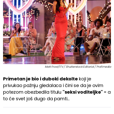
Matt Frost/ITV / Shutterstock Editorial / Profimedia
Primetan je bio i duboki dekolte
koji je
privukao pažnju gledalaca i čini se da je ovim
potezom obezbedila titulu
"seksi voditeljke" -
a
to će svet još dugo da pamti...