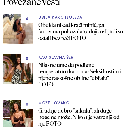
Povezane vesti
UBIJA KAKO IZGLEDA
4
Obukla nikad kraći minić, pa
fanovima pokazala zadnjicu: Ljudi su
ostali bez reči FOTO
KAO SLAVNA ŠER
0
Niko ne ume da podigne
temperaturu kao ona: Seksi kostim i
njene raskošne obline "ubijaju"
FOTO
MOŽE I OVAKO
0
Grudi je dobro "sakrila", ali duge
noge ne može: Niko nije vatreniji od
nje FOTO