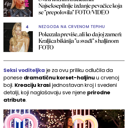
Najseksepilnije izdanje pevačice koja
se "prepolovila" FOTO/VIDEO
NEZGODA NA CRVENOM TEPIHU
4
Pokazala previše, ali ko da joj zameri:
Kraljica bikinija "u svađi" s haljinom
FOTO
Seksi voditeljka
je za ovu priliku odlučila da
ponese
dramatičnu korset-haljinu
u crvenoj
boji.
Kreaciju krasi
jednostavan kroj i svedeni
detalji, koji naglašavaju sve njene
prirodne
atribute
.