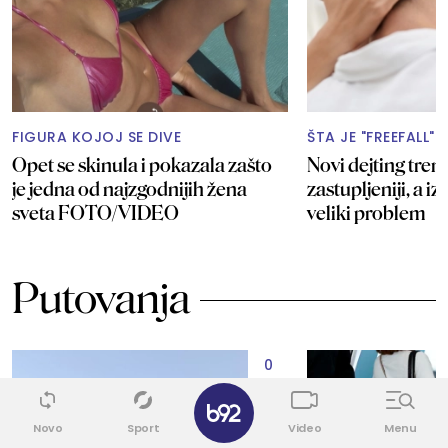
FIGURA KOJOJ SE DIVE
ŠTA JE "FREEFALL"?
Opet se skinula i pokazala zašto
Novi dejting trend
je jedna od najzgodnijih žena
zastupljeniji, a i
sveta FOTO/VIDEO
veliki problem
Putovanja
0
✕
Novo
Sport
Video
Menu