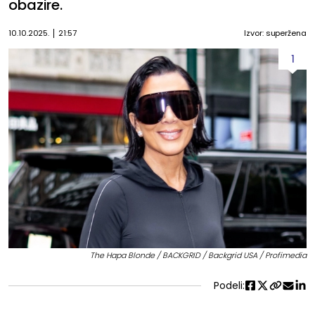
obazire.
10.10.2025.
21:57
Izvor: superžena
1
The Hapa Blonde / BACKGRID / Backgrid USA / Profimedia
Podeli: