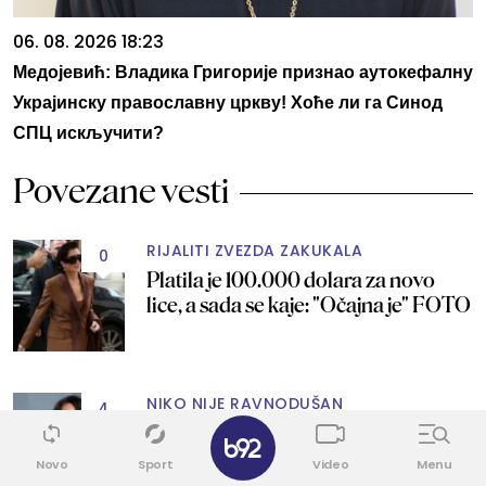
06. 08. 2026 18:23
Медојевић: Владика Григорије признао аутокефалну
Украјинску православну цркву! Хоће ли га Синод
СПЦ искључити?
Povezane vesti
RIJALITI ZVEZDA ZAKUKALA
0
Platila je 100.000 dolara za novo
lice, a sada se kaje: "Očajna je" FOTO
NIKO NIJE RAVNODUŠAN
4
✕
Jedni kažu da je boginja seksepila, a
drugi da izgleda užasno: Šta je
Novo
Sport
Video
Menu
istina? FOTO