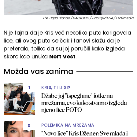
The Hapa Blonde / BACKGRID / Backgrid USA / Profimedia
Nije tajna da je Kris već nekoliko puta korigovala
lice, ali ovog puta se čak i fanovi slažu da je
preterala, toliko da su joj poručili kako izgleda
skoro kao unuka
Nort Vest
.
Možda vas zanima
KRIS, TI LI SI?
1
Džabe joj "ispeglane" fotke na
mrežama, evo kako stvarno izgleda
njeno lice FOTO
POLEMIKA NA MREŽAMA
0
"Novo lice" Kris Džener: Sve mlađa i