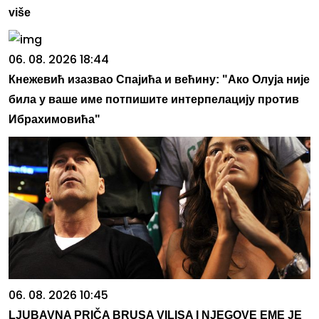
više
06. 08. 2026 18:44
Кнежевић изазвао Спајића и већину: "Ако Олуја није
била у ваше име потпишите интерпелацију против
Ибрахимовића"
06. 08. 2026 10:45
LJUBAVNA PRIČA BRUSA VILISA I NJEGOVE EME JE