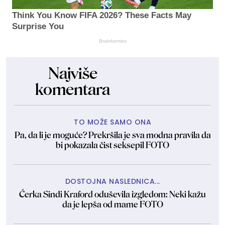
Think You Know FIFA 2026? These Facts May
Surprise You
Brainberries
Najviše
komentara
TO MOŽE SAMO ONA
Pa, da li je moguće? Prekršila je sva modna pravila da
bi pokazala čist seksepil FOTO
DOSTOJNA NASLEDNICA...
Ćerka Sindi Kraford oduševila izgledom: Neki kažu
da je lepša od mame FOTO