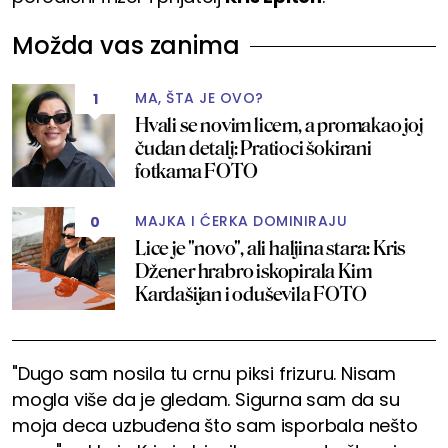
Možda vas zanima
MA, ŠTA JE OVO?
1
Hvali se novim licem, a promakao joj
čudan detalj: Pratioci šokirani
fotkama FOTO
MAJKA I ĆERKA DOMINIRAJU
0
Lice je "novo", ali haljina stara: Kris
Džener hrabro iskopirala Kim
Kardašijan i oduševila FOTO
"Dugo sam nosila tu crnu piksi frizuru. Nisam
mogla više da je gledam. Sigurna sam da su
moja deca uzbuđena što sam isporbala nešto