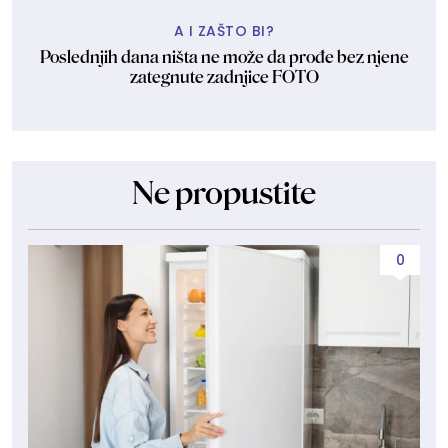
A I ZAŠTO BI?
Poslednjih dana ništa ne može da prođe bez njene
zategnute zadnjice FOTO
Ne propustite
0