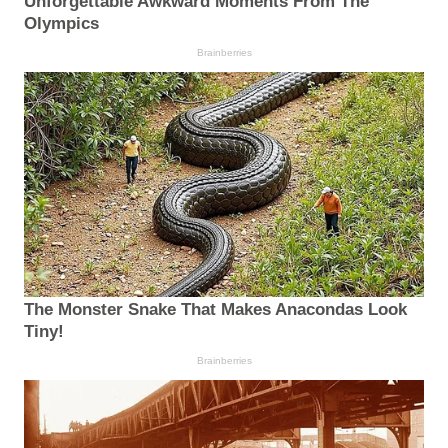
Unforgettable Awkward Moments From The
Olympics
Brainberries
The Monster Snake That Makes Anacondas Look
Tiny!
Brainberries