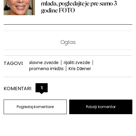
mlađa, pogledajte je pre samo 3
godine FOTO
slavne zvezde
rijaliti zvezde
TAGOVI:
promena imidža
Kris Džener
1
KOMENTARI
Pogledaj komentare
Pošalji komentar