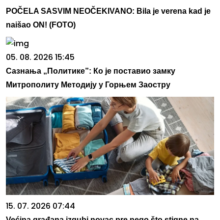
POČELA SASVIM NEOČEKIVANO: Bila je verena kad je
naišao ON! (FOTO)
05. 08. 2026 15:45
Сазнања „Политике”: Ко је поставио замку
Митрополиту Методију у Горњем Заостру
15. 07. 2026 07:44
Većina građana izgubi novac pre nego što stigne na