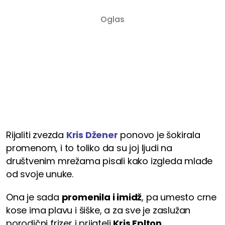
Rijaliti zvezda
Kris Džener
ponovo je šokirala
promenom, i to toliko da su joj ljudi na
društvenim mrežama pisali kako izgleda mlađe
od svoje unuke.
Ona je sada
promenila i imidž
, pa umesto crne
kose ima plavu i šiške, a za sve je zaslužan
porodični frizer i prijatelj
Kris Eplton
.