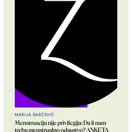
MARIJA ŠARČEVIĆ
Menstruacija nije privilegija: Da li nam
treba menstrualno odsustvo? ANKETA