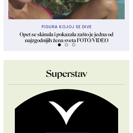
FIGURA KOJOJ SE DIVE
Opet se skinula i pokazala zašto je jedna od
najzgodnijih žena sveta FOTO/VIDEO
Superstav