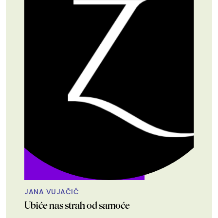
JANA VUJAČIĆ
Ubiće nas strah od samoće