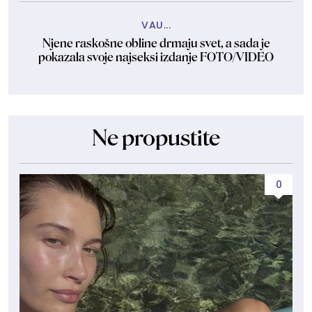
VAU...
Njene raskošne obline drmaju svet, a sada je
pokazala svoje najseksi izdanje FOTO/VIDEO
Ne propustite
0