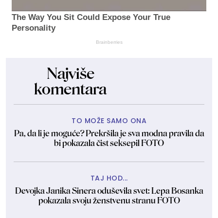
The Way You Sit Could Expose Your True
Personality
Brainberries
Najviše
komentara
TO MOŽE SAMO ONA
Pa, da li je moguće? Prekršila je sva modna pravila da
bi pokazala čist seksepil FOTO
TAJ HOD...
Devojka Janika Sinera oduševila svet: Lepa Bosanka
pokazala svoju ženstvenu stranu FOTO