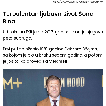
CraSH / Shutterstock Editorial / Profimedia
Turbulentan ljubavni život Šona
Bina
U braku sa Ešli je od 2017. godine i ona je njegova
peta supruga.
Prvi put se oženio 1981. godine Debrom Džejms,
sa kojom je bio u braku sedam godina, a potom
je još toliko proveo sa Melani Hil.