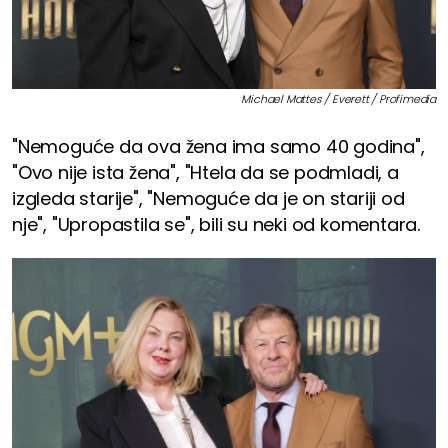
Michael Mattes / Everett / Profimedia
"Nemoguće da ova žena ima samo 40 godina",
"Ovo nije ista žena", "Htela da se podmladi, a
izgleda starije", "Nemoguće da je on stariji od
nje", "Upropastila se", bili su neki od komentara.