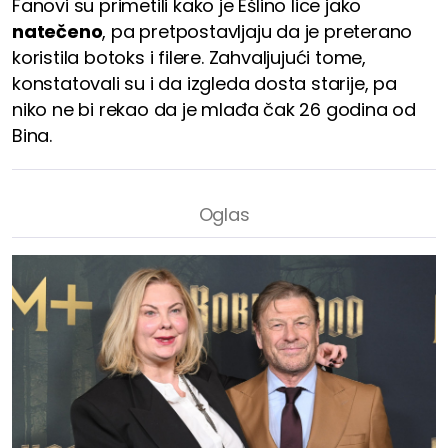
Fanovi su primetili kako je Ešlino lice jako
natečeno
, pa pretpostavljaju da je preterano
koristila botoks i filere. Zahvaljujući tome,
konstatovali su i da izgleda dosta starije, pa
niko ne bi rekao da je mlađa čak 26 godina od
Bina.