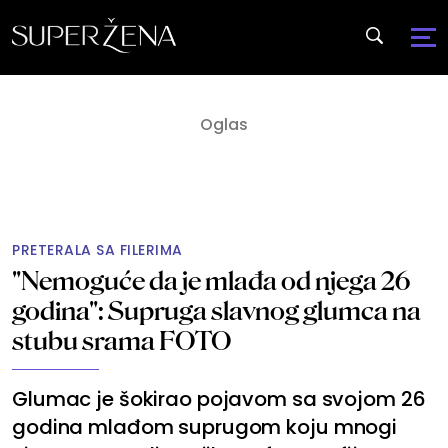
PRETERALA SA FILERIMA
"Nemoguće da je mlađa od njega 26
godina": Supruga slavnog glumca na
stubu srama FOTO
Glumac je šokirao pojavom sa svojom 26
godina mlađom suprugom koju mnogi