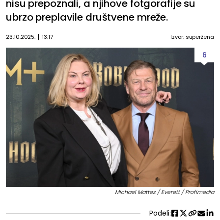
nisu prepoznali, a njihove fotgorafije su
ubrzo preplavile društvene mreže.
23.10.2025.
13:17
Izvor: superžena
6
Michael Mattes / Everett / Profimedia
Podeli: