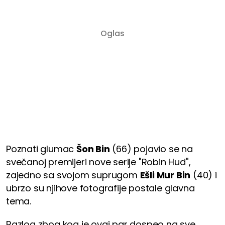
Poznati glumac
Šon Bin
(66) pojavio se na
svečanoj premijeri nove serije "Robin Hud",
zajedno sa svojom suprugom
Ešli Mur Bin
(40) i
ubrzo su njihove fotografije postale glavna
tema.
Razlog zbog kog je ovaj par dospeo na sve