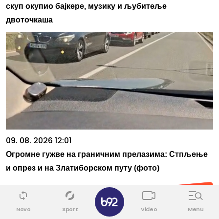
скуп окупио бајкере, музику и љубитеље
двоточкаша
09. 08. 2026 12:01
Огромне гужве на граничним прелазима: Стпљење
и опрез и на Златиборском путу (фото)
✕
Novo
Sport
Video
Menu