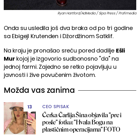
Ryan Hartford/AdMedia / Sipa Press / Profimedia
Onda su usledila još dva braka od po tri godine
sa Ebigejl Krutenden i Džordžinom Satklif.
Na kraju je pronašao sreću pored dadilje
Ešli
Mur
kojoj je izgovorio sudbonosno "da" na
jednoj farmi. Zajedno se retko pojavljuju u
javnosti i žive povučenim životom.
Možda vas zanima
CEO SPISAK
13
Ćerka Čarlija Šina objavila "pre i
posle" fotku: "Hvala Bogu na
plastičnim operacijama" FOTO