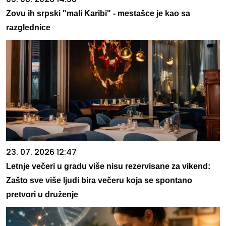
Zovu ih srpski "mali Karibi" - mestašce je kao sa
razglednice
23. 07. 2026 12:47
Letnje večeri u gradu više nisu rezervisane za vikend:
Zašto sve više ljudi bira večeru koja se spontano
pretvori u druženje