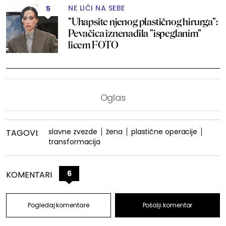
NE LIČI NA SEBE
5
"Uhapsite njenog plastičnog hirurga":
Pevačica iznenadila "ispeglanim"
licem FOTO
slavne zvezde
žena
plastične operacije
TAGOVI:
transformacija
6
KOMENTARI
Pogledaj komentare
Pošalji komentar