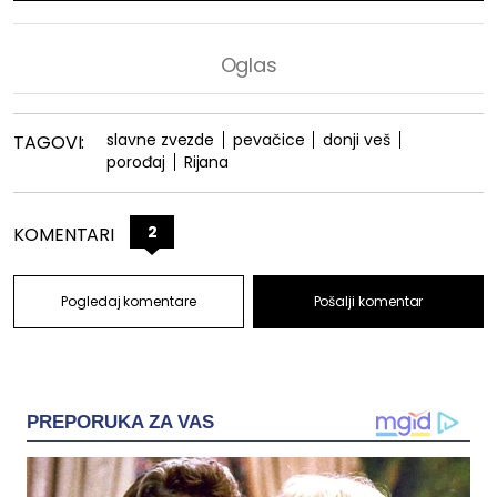
slavne zvezde
pevačice
donji veš
TAGOVI:
porođaj
Rijana
2
KOMENTARI
Pogledaj komentare
Pošalji komentar
PREPORUKA ZA VAS