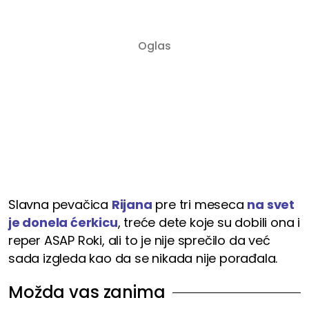
Slavna pevačica
Rijana
pre tri meseca
na svet
je donela ćerkicu
, treće dete koje su dobili ona i
reper ASAP Roki, ali to je nije sprečilo da već
sada izgleda kao da se nikada nije porađala.
Možda vas zanima