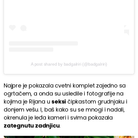
A post shared by badgalriri (@badgalriri)
Najpre je pokazala cvetni komplet zajedno sa
ogrtačem, a onda su usledile i fotografije na
kojima je Rijana u
seksi
čipkastom grudnjaku i
donjem vešu. I, baš kako su se mnogi i nadali,
okrenula je leđa kameri i svima pokazala
zategnutu zadnjicu
.