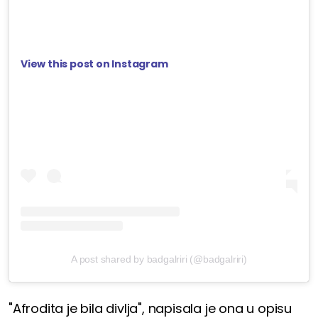
View this post on Instagram
A post shared by badgalriri (@badgalriri)
"Afrodita je bila divlja", napisala je ona u opisu