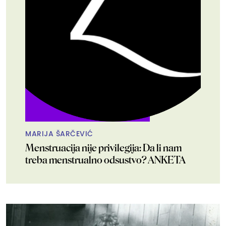
MARIJA ŠARČEVIĆ
Menstruacija nije privilegija: Da li nam
treba menstrualno odsustvo? ANKETA