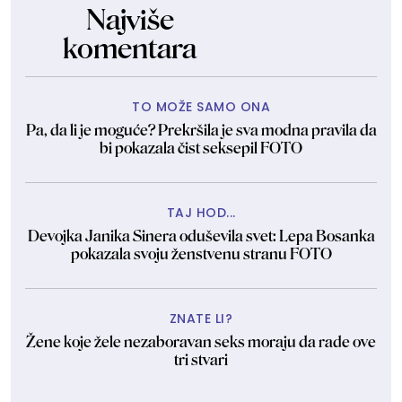
Najviše
komentara
TO MOŽE SAMO ONA
Pa, da li je moguće? Prekršila je sva modna pravila da
bi pokazala čist seksepil FOTO
TAJ HOD...
Devojka Janika Sinera oduševila svet: Lepa Bosanka
pokazala svoju ženstvenu stranu FOTO
ZNATE LI?
Žene koje žele nezaboravan seks moraju da rade ove
tri stvari