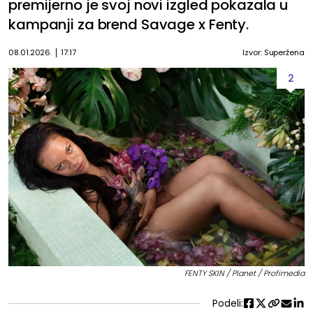
premijerno je svoj novi izgled pokazala u
kampanji za brend Savage x Fenty.
08.01.2026.
17:17
Izvor: Superžena
2
FENTY SKIN / Planet / Profimedia
Podeli: