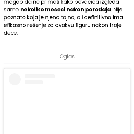
mogao da ne primeti kako pevačica izgleda
samo
nekoliko meseci nakon porođaja
. Nije
poznato koja je njena tajna, ali definitivno ima
efikasno rešenje za ovakvu figuru nakon troje
dece.