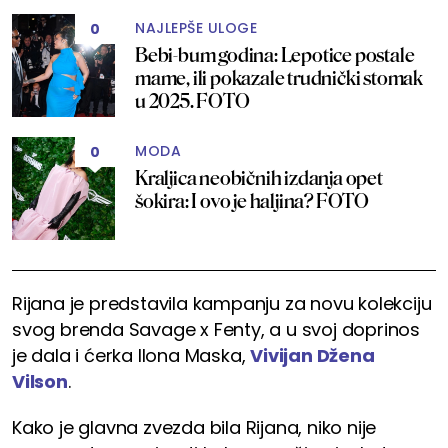
NAJLEPŠE ULOGE
0
Bebi-bum godina: Lepotice postale
mame, ili pokazale trudnički stomak
u 2025. FOTO
MODA
0
Kraljica neobičnih izdanja opet
šokira: I ovo je haljina? FOTO
Rijana je predstavila kampanju za novu kolekciju
svog brenda Savage x Fenty, a u svoj doprinos
je dala i ćerka Ilona Maska,
Vivijan Džena
Vilson
.
Kako je glavna zvezda bila Rijana, niko nije