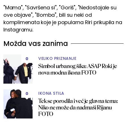
"Mama", "Savršena si", "Goriš", "Nedostajale su
ove objave", "Bomba", bili su neki od
komplimenata koje je popularna Riri prikupila na
Instagramu.
Možda vas zanima
VELIKO PRIZNANJE
0
Simbol urbanog šika: ASAP Roki je
nova modna ikona FOTO
IKONA STILA
0
Tek se porodila i već je glavna tema:
Niko ne može da nadmaši Rijanu
FOTO