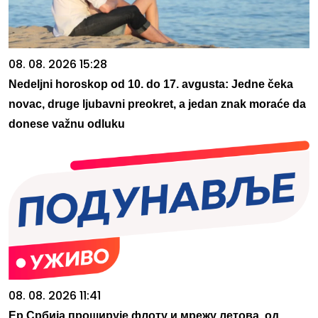
08. 08. 2026 15:28
Nedeljni horoskop od 10. do 17. avgusta: Jedne čeka
novac, druge ljubavni preokret, a jedan znak moraće da
donese važnu odluku
08. 08. 2026 11:41
Ер Србија проширује флоту и мрежу летова, од