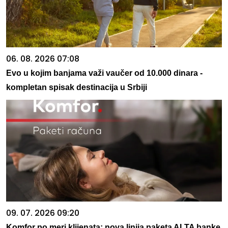
06. 08. 2026 07:08
Evo u kojim banjama važi vaučer od 10.000 dinara -
kompletan spisak destinacija u Srbiji
09. 07. 2026 09:20
Komfor po meri klijenata: nova linija paketa ALTA banke