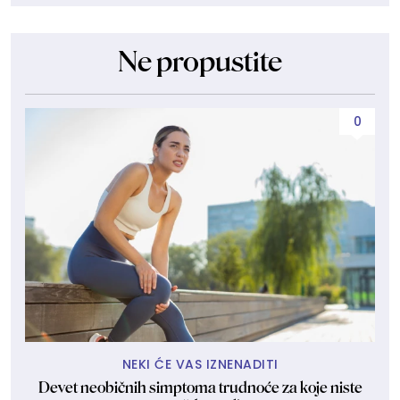
Ne propustite
0
NEKI ĆE VAS IZNENADITI
Devet neobičnih simptoma trudnoće za koje niste
M