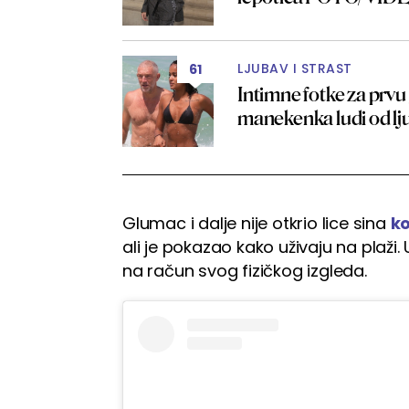
LJUBAV I STRAST
61
Intimne fotke za prvu
manekenka ludi od l
Glumac i dalje nije otkrio lice sina
ko
ali je pokazao kako uživaju na plaži.
na račun svog fizičkog izgleda.