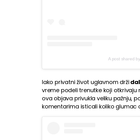
A post shared b
Iako privatni život uglavnom drži
dal
vreme podeli trenutke koji otkrivaju
ova objava privukla veliku pažnju, 
komentarima isticali koliko glumac 