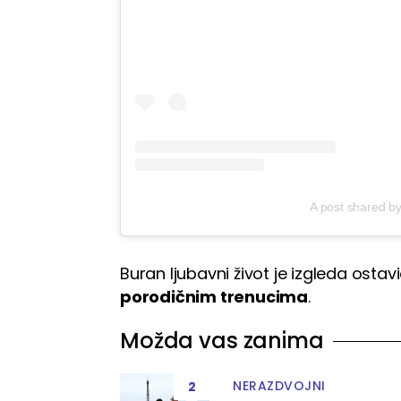
A post shared b
Buran ljubavni život je izgleda ostav
porodičnim trenucima
.
Možda vas zanima
NERAZDVOJNI
2