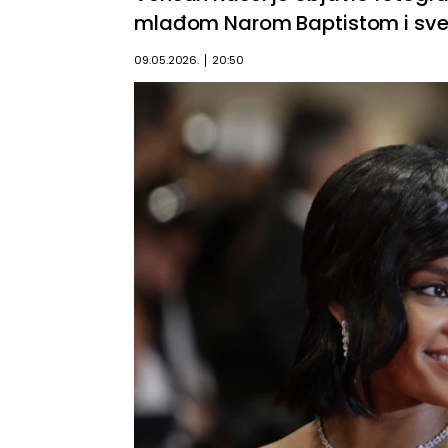
mlađom Narom Baptistom i sve
09.05.2026.
20:50