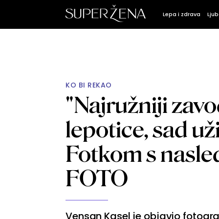
Lepa i zdrava
Ljub
KO BI REKAO
"Najružniji zav
lepotice, sad uži
Fotkom s nasle
FOTO
Vensan Kasel je objavio fotogra