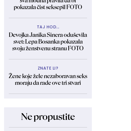
sva modna pravila da bi
pokazala čist seksepil FOTO
TAJ HOD...
Devojka Janika Sinera oduševila
svet: Lepa Bosanka pokazala
svoju ženstvenu stranu FOTO
ZNATE LI?
Žene koje žele nezaboravan seks
moraju da rade ove tri stvari
Ne propustite