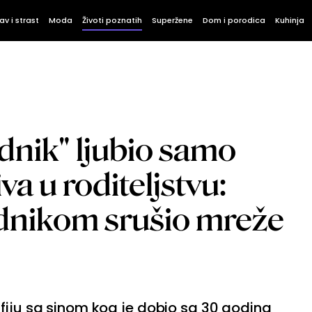
av i strast
Moda
Životi poznatih
Superžene
Dom i porodica
Kuhinja
odnik" ljubio samo
va u roditeljstvu:
dnikom srušio mreže
fiju sa sinom kog je dobio sa 30 godina