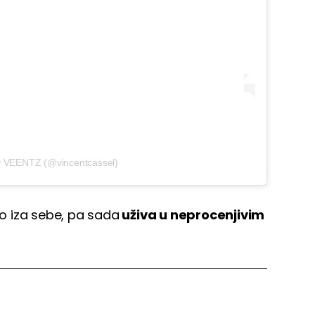
y VEENTZ (@vincentcassel)
io iza sebe, pa sada
uživa u neprocenjivim