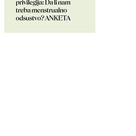
privilegija: Da li nam
treba menstrualno
odsustvo? ANKETA