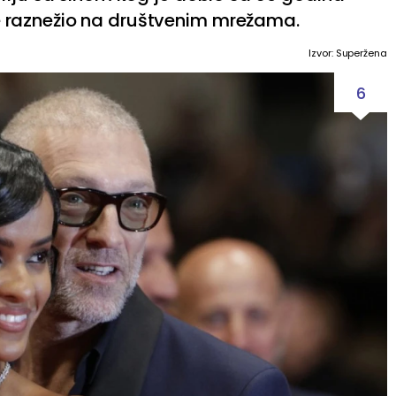
 raznežio na društvenim mrežama.
Izvor: Superžena
6