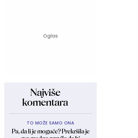
Najviše
komentara
TO MOŽE SAMO ONA
Pa, da li je moguće? Prekršila je