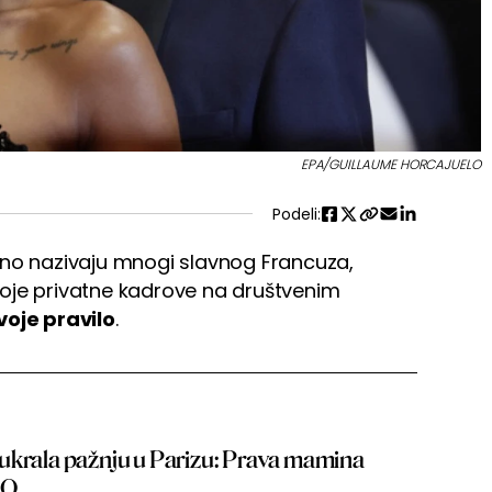
EPA/GUILLAUME HORCAJUELO
Podeli:
rno nazivaju mnogi slavnog Francuza,
svoje privatne kadrove na društvenim
voje pravilo
.
ukrala pažnju u Parizu: Prava mamina
EO