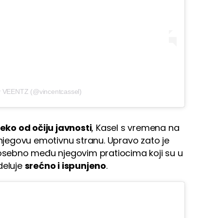
y VEENTZ (@vincentcassel)
eko od očiju javnosti
, Kasel s vremena na
 njegovu emotivnu stranu. Upravo zato je
posebno među njegovim pratiocima koji su u
deluje
srećno i ispunjeno
.