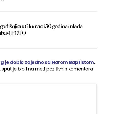
 godišnjicu: Glumac i 30 godina mlađa
jubavi FOTO
g je dobio zajedno sa Narom Baptistom
,
 Usput je bio i na meti pozitivnih komentara