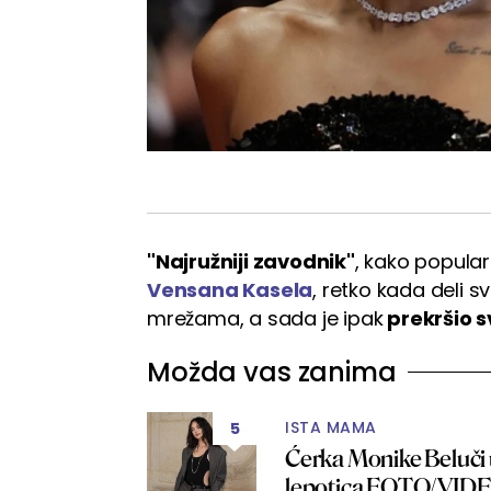
"Najružniji zavodnik"
, kako popula
Vensana Kasela
, retko kada deli 
mrežama, a sada je ipak
prekršio s
Možda vas zanima
ISTA MAMA
5
Ćerka Monike Beluči 
lepotica FOTO/VID